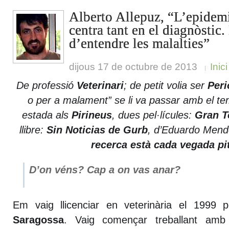
Alberto Allepuz, “L’epidem
centra tant en el diagnòstic.
d’entendre les malalties”
dijous 17 de octubre de 2013
Inici
De professió
Veterinari
; de petit volia ser
Peri
o per a malament” se li va passar amb el 
estada als
Pirineus
, dues pel·lícules:
Gran T
llibre:
Sin Noticias de Gurb
, d’Eduardo Men
recerca està cada vegada pi
D’on véns? Cap a on vas anar?
Em vaig llicenciar en veterinària el 1999 
Saragossa
. Vaig començar treballant amb