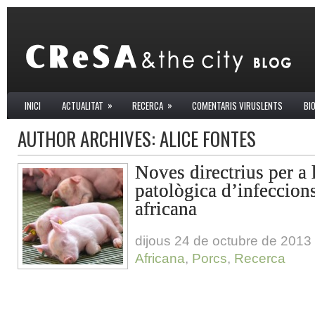
»
»
INICI
ACTUALITAT
RECERCA
COMENTARIS VIRUSLENTS
BI
AUTHOR ARCHIVES:
ALICE FONTES
Noves directrius per a 
patològica d’infeccion
africana
dijous 24 de octubre de 2013
Africana
,
Porcs
,
Recerca