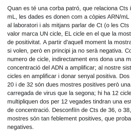
Quan es té una corba patró, que relaciona Cts 
mL, les dades es donen com a còpies ARN/mL p
al laboratori i als mitjans parlar de Ct (o les Cts
valor marca UN cicle, EL cicle en el que la mostr
de positivitat. A partir d’aquell moment la most
si volen, però en principi ja no serà negativa. 
numero de cicle, indirectament ens dona una m
concentració del ADN a amplificar; al nostre si
cicles en amplificar i donar senyal positiva. D
20 i de 32 són dues mostres positives però una
carregada de virus que la segona; hi ha 12 cicle
multipliquen dos per 12 vegades tindran una est
de concentració. Desconfiïn de Cts de 36, o 38
mostres són tan feblement positives, que prob
negatives.