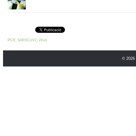
PCR
,
SARSCoV2
,
Virus
© 2026