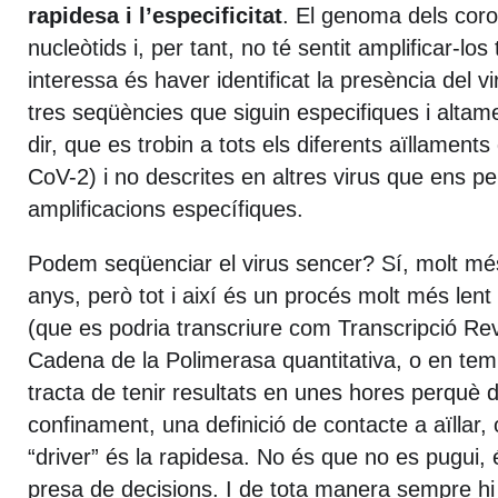
rapidesa i l’especificitat
. El genoma dels coro
nucleòtids i, per tant, no té sentit amplificar-los
interessa és haver identificat la presència del vi
tres seqüències que siguin especifiques i alta
dir, que es trobin a tots els diferents aïllament
CoV-2) i no descrites en altres virus que ens pe
amplificacions específiques.
Podem seqüenciar el virus sencer? Sí, molt mé
anys, però tot i així és un procés molt més le
(que es podria transcriure com Transcripció R
Cadena de la Polimerasa quantitativa, o en tem
tracta de tenir resultats en unes hores perquè 
confinament, una definició de contacte a aïllar, o
“driver” és la rapidesa. No és que no es pugui, é
presa de decisions. I de tota manera sempre hi