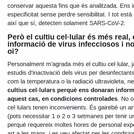
conservar aquesta fins que és analitzada. Ens 
especificitat sense perdre sensibilitat. I tot està
així que sí, detecten solament SARS-CoV-2.
Però el cultiu cel·lular és més real
informació de virus infecciosos i 
oi?
Personalment m’agrada més el cultiu cel·lular, j
estudis d’inactivació dels virus per desinfectant
com la temperatura o la radiació ultravioleta, 
cultius cel·lulars perquè ens donaran inform
aquest cas, en condicions controlades
. No o
cel·lulars tenen inconvenients. És gairebé un ar
(pots necessitar 1 o 2 o 3 setmanes per tenir un
perquè requereix moltes hores de personal expe
art a les mans, i es veu afectat per les condi