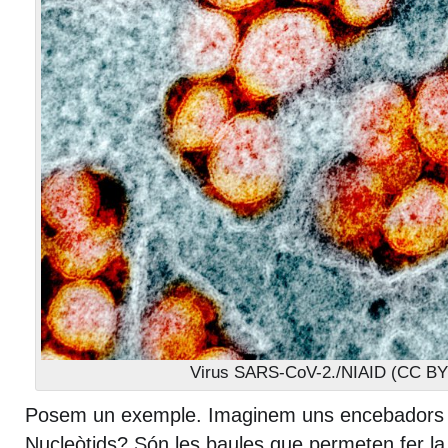
Virus SARS-CoV-2./NIAID (CC BY
Posem un exemple. Imaginem uns encebadors d
Nucleòtids? Són les baules que permeten fer l