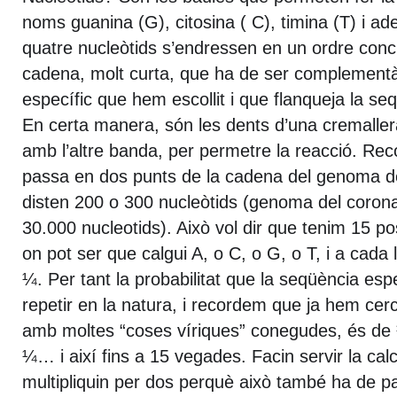
noms guanina (G), citosina ( C), timina (T) i ad
quatre nucleòtids s’endressen en un ordre conc
cadena, molt curta, que ha de ser complementà
específic que hem escollit i que flanqueja la seq
En certa manera, són les dents d’una cremaller
amb l’altre banda, per permetre la reacció. Rec
passa en dos punts de la cadena del genoma de
disten 200 o 300 nucleòtids (genoma del coronav
30.000 nucleotids). Això vol dir que tenim 15 p
on pot ser que calgui A, o C, o G, o T, i a cada l
¼. Per tant la probabilitat que la seqüència espe
repetir en la natura, i recordem que ja hem cerc
amb moltes “coses víriques” conegudes, és de
¼… i així fins a 15 vegades. Facin servir la calc
multipliquin per dos perquè això també ha de pas