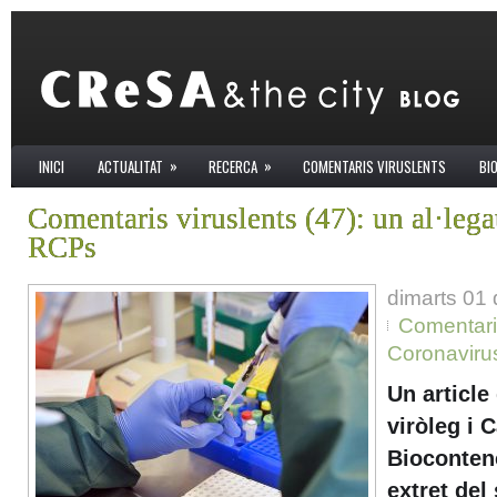
»
»
INICI
ACTUALITAT
RECERCA
COMENTARIS VIRUSLENTS
BI
Comentaris viruslents (47): un al·legat
RCPs
dimarts 01
Comentari
Coronaviru
Un article
viròleg i 
Bioconten
extret del