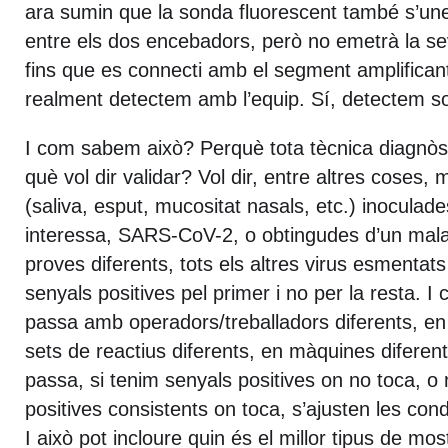
ara sumin que la sonda fluorescent també s’un
entre els dos encebadors, però no emetrà la se
fins que es connecti amb el segment amplifican
realment detectem amb l’equip. Sí, detectem 
I com sabem això? Perquè tota tècnica diagnòsti
què vol dir validar? Vol dir, entre altres coses, 
(saliva, esput, mucositat nasals, etc.) inoculad
interessa, SARS-CoV-2, o obtingudes d’un mala
proves diferents, tots els altres virus esmentat
senyals positives pel primer i no per la resta. I
passa amb operadors/treballadors diferents, en
sets de reactius diferents, en màquines diferents,
passa, si tenim senyals positives on no toca, o
positives consistents on toca, s’ajusten les condi
I això pot incloure quin és el millor tipus de mo