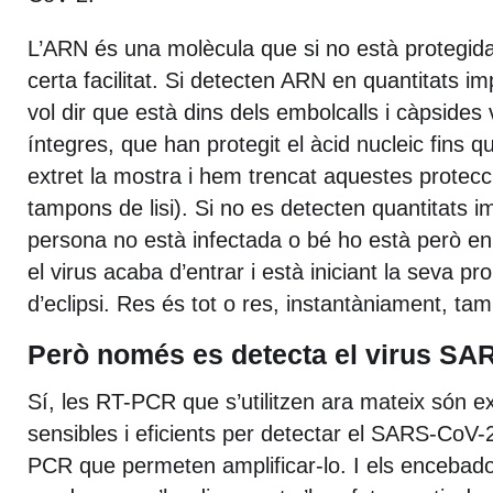
L’ARN és una molècula que si no està protegi
certa facilitat. Si detecten ARN en quantitats i
vol dir que està dins dels embolcalls i càpsides
íntegres, que han protegit el àcid nucleic fins 
extret la mostra i hem trencat aquestes protecc
tampons de lisi). Si no es detecten quantitats i
persona no està infectada o bé ho està però en e
el virus acaba d’entrar i està iniciant la seva p
d’eclipsi. Res és tot o res, instantàniament, tam
Però només es detecta el virus SA
Sí, les RT-PCR que s’utilitzen ara mateix són
sensibles i eficients per detectar el SARS-CoV-
PCR que permeten amplificar-lo. I els encebador