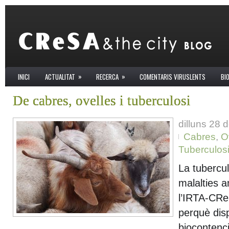
»
»
INICI
ACTUALITAT
RECERCA
COMENTARIS VIRUSLENTS
BI
De cabres, ovelles i tuberculosi
dilluns 28 
Cabres
,
O
Tuberculos
La tubercul
malalties 
l’IRTA-CR
perquè dis
biocontenci