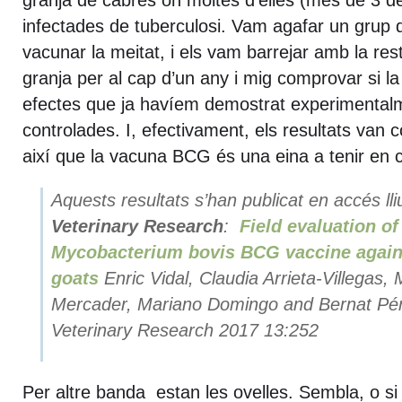
granja de cabres on moltes d’elles (més de 3 d
infectades de tuberculosi. Vam agafar un grup d
vacunar la meitat, i els vam barrejar amb la res
granja per al cap d’un any i mig comprovar si la
efectes que ja havíem demostrat experimentalm
controlades. I, efectivament, els resultats van 
així que la vacuna BCG és una eina a tenir en 
Aquests resultats s’han publicat en accés lli
Veterinary Research
:
Field evaluation of
Mycobacterium bovis BCG vaccine agains
goats
Enric Vidal, Claudia Arrieta-Villegas,
Mercader, Mariano Domingo and Bernat Pé
Veterinary Research 2017 13:252
Per altre banda estan les ovelles. Sembla, o s