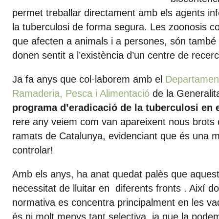
permet treballar directament amb els agents i
la tuberculosi de forma segura. Les zoonosis c
que afecten a animals i a persones, són també
donen sentit a l’existència d’un centre de recer
Ja fa anys que col·laborem amb el
Departament 
Ramaderia, Pesca i Alimentació
de la Generalit
programa d’eradicació de la tuberculosi en e
rere any veiem com van apareixent nous brots d
ramats de Catalunya, evidenciant que és una mala
controlar!
Amb els anys, ha anat quedat palès que aquesta 
necessitat de lluitar en diferents fronts . Així 
normativa es concentra principalment en les vaq
és ni molt menys tant selectiva, ja que la podem