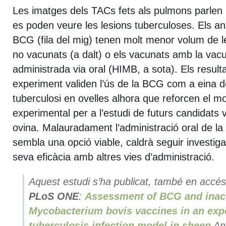
Les imatges dels TACs fets als pulmons parlen p
es poden veure les lesions tuberculoses. Els 
BCG (fila del mig) tenen molt menor volum de le
no vacunats (a dalt) o els vacunats amb la vac
administrada via oral (HIMB, a sota). Els result
experiment validen l’ús de la BCG com a eina de
tuberculosi en ovelles alhora que reforcen el mo
experimental per a l’estudi de futurs candidats 
ovina. Malauradament l’administració oral de la
sembla una opció viable, caldrà seguir investig
seva eficàcia amb altres vies d’administració.
Aquest estudi s’ha publicat, també en accés l
PLoS ONE
:
Assessment of BCG and inac
Mycobacterium bovis vaccines in an exp
tuberculosis infection model in sheep
Ana