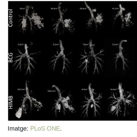
Imatge:
PLoS ONE
.