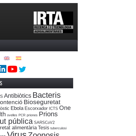
S
Bacteris
Antibiòtics
oS
Bioseguretat
ontenció
One
Ebola
òstic
Escorxador
ICTS
Prions
th
ovelles
PCR
priones
ut pública
SARSCoV2
etat alimentària
Tesis
tuberculosi
Virus
Zoonosis