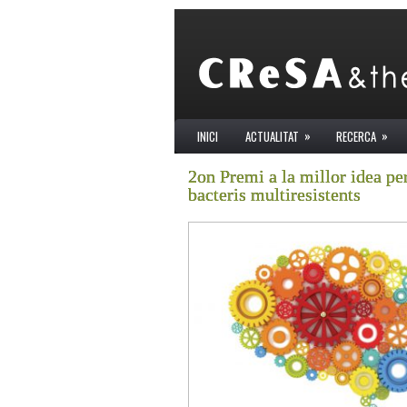
»
»
INICI
ACTUALITAT
RECERCA
2on Premi a la millor idea p
bacteris multiresistents