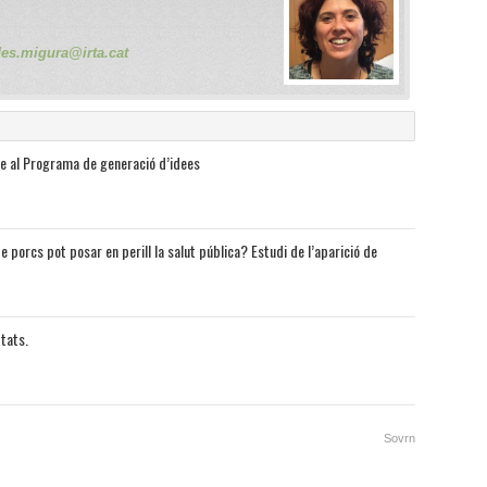
des.migura@irta.cat
e al Programa de generació d’idees
e porcs pot posar en perill la salut pública? Estudi de l’aparició de
ptats.
Sovrn