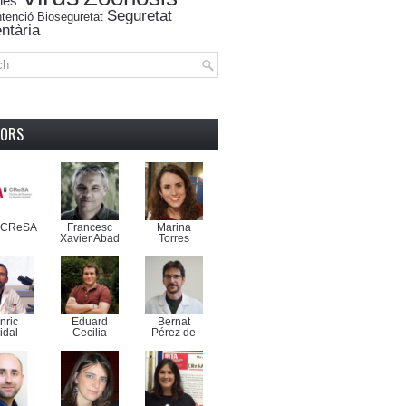
nes
Seguretat
tenció
Bioseguretat
ntària
TORS
-CReSA
Francesc
Marina
Xavier Abad
Torres
nric
Eduard
Bernat
idal
Cecilia
Pérez de