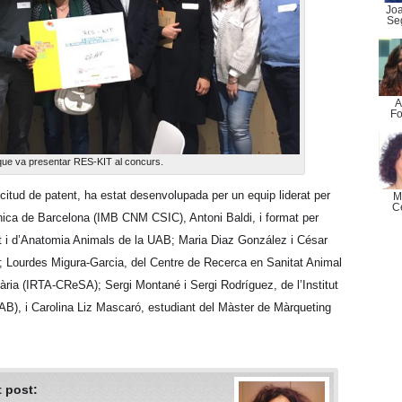
Jo
Se
A
Fo
que va presentar RES-KIT al concurs.
icitud de patent, ha estat desenvolupada per un equip liderat per
M
C
rònica de Barcelona (IMB CNM CSIC), Antoni Baldi, i format per
t i d’Anatomia Animals de la UAB; Maria Diaz González i César
Lourdes Migura-Garcia, del Centre de Recerca en Sanitat Animal
tària (IRTA-CReSA); Sergi Montané i Sergi Rodríguez, de l’Institut
AB), i Carolina Liz Mascaró, estudiant del Màster de Màrqueting
 post: