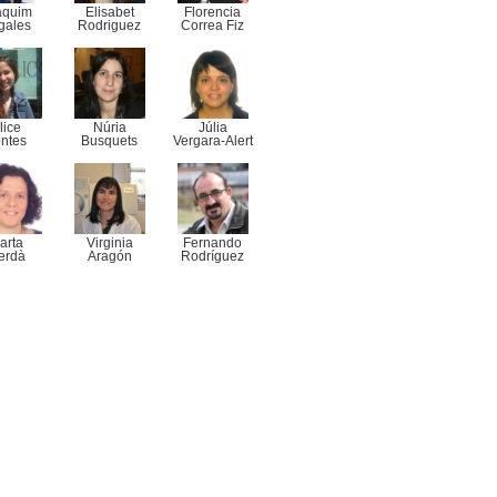
aquim
Elisabet
Florencia
gales
Rodriguez
Correa Fiz
lice
Núria
Júlia
ntes
Busquets
Vergara-Alert
arta
Virginia
Fernando
erdà
Aragón
Rodríguez