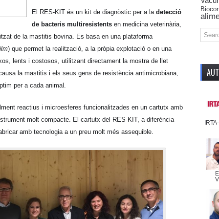
Vacu
Biocon
El RES-KIT és un kit de diagnòstic per a la
detecció
alime
de bacteris multiresistents
en medicina veterinària,
alitzat de la mastitis bovina. Es basa en una plataforma
ilm
) que permet la realització, a la pròpia explotació o en una
os, lents i costosos, utilitzant directament la mostra de llet
AU
e causa la mastitis i els seus gens de resistència antimicrobiana,
òptim per a cada animal.
ilment reactius i microesferes funcionalitzades en un cartutx amb
nstrument molt compacte. El cartutx del RES-KIT, a diferència
IRTA
fabricar amb tecnologia a un preu molt més assequible.
E
V