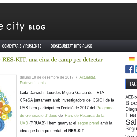
COMENTARIS VIRUSLENTS
BIOSEGURETAT ICTS-RLASB
er RES-KIT: una eina de camp per detectar
dilluns 18 de desembre de 2017
Actualitat
,
TAG
Esdeveniments
Laila Darwich i Lourdes Migura-Garcia de l’IRTA-
AEBi
CReSA juntament amb investigadors del CSIC i de la
Bioc
UAB hem participat en l’edició de 2017 del
Programa
Diagn
Heal
de Generació d’idees
del
Parc de Recerca de la
Sal
UAB
(PRUAB) i hem guanyat el
segon premi
amb la
Segur
idea que hem presentat, el
RES-KIT
.