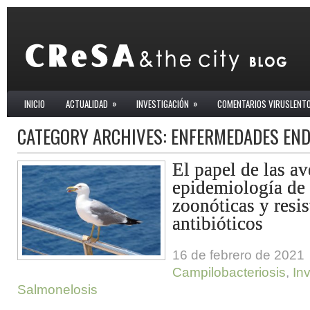
»
»
INICIO
ACTUALIDAD
INVESTIGACIÓN
COMENTARIOS VIRUSLENT
CATEGORY ARCHIVES:
ENFERMEDADES EN
El papel de las av
epidemiología de 
zoonóticas y resis
antibióticos
16 de febrero de 2021
Campilobacteriosis
,
In
Salmonelosis