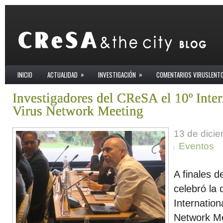
»
»
INICIO
ACTUALIDAD
INVESTIGACIÓN
COMENTARIOS VIRUSLENT
Investigadores del CReSA el 10º Inter
Virus Network Meeting
13 de dici
Eventos
A finales 
celebró la 
Internation
Network Me