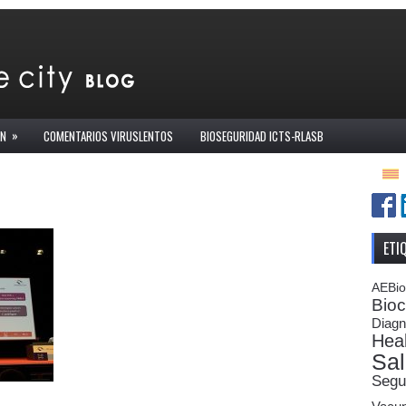
»
ÓN
COMENTARIOS VIRUSLENTOS
BIOSEGURIDAD ICTS-RLASB
ETI
AEBi
Bioc
Diagn
Heal
Sal
Segu