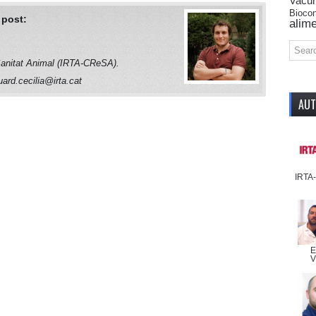
Vacu
Biocon
 post:
alime
anitat Animal (IRTA-CReSA).
ard.cecilia@irta.cat
AUT
IRTA
E
V