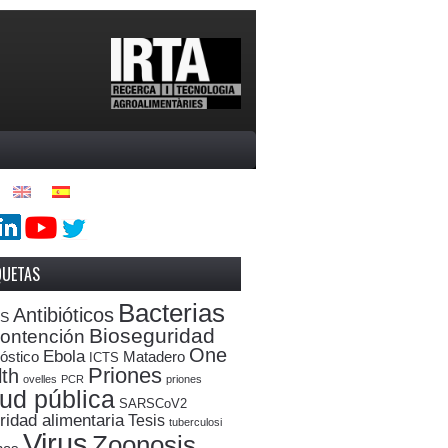
QUETAS
Bacterias
Antibióticos
oS
Bioseguridad
ontención
One
Ebola
óstico
Matadero
ICTS
Priones
th
ovelles
PCR
priones
ud pública
SARSCoV2
ridad alimentaria
Tesis
tuberculosi
Virus
Zoonosis