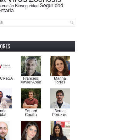
nas
Seguridad
tención
Bioseguridad
ntaria
ORES
-CReSA
Francesc
Marina
Xavier Abad
Torres
nric
Eduard
Bernat
idal
Cecilia
Pérez de