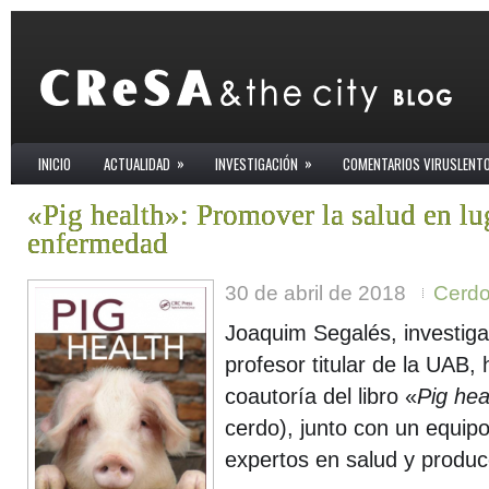
»
»
INICIO
ACTUALIDAD
INVESTIGACIÓN
COMENTARIOS VIRUSLENT
«Pig health»: Promover la salud en lug
enfermedad
30 de abril de 2018
Cerd
Joaquim Segalés, investig
profesor titular de la UAB, 
coautoría del libro «
Pig hea
cerdo), junto con un equipo
expertos en salud y produc