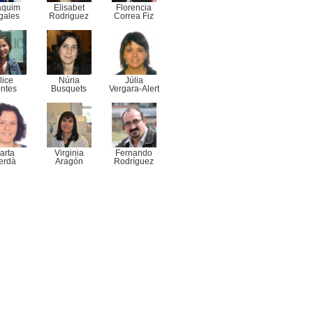
aquim
Elisabet
Florencia
gales
Rodriguez
Correa Fiz
lice
Núria
Júlia
ntes
Busquets
Vergara-Alert
arta
Virginia
Fernando
erdà
Aragón
Rodríguez