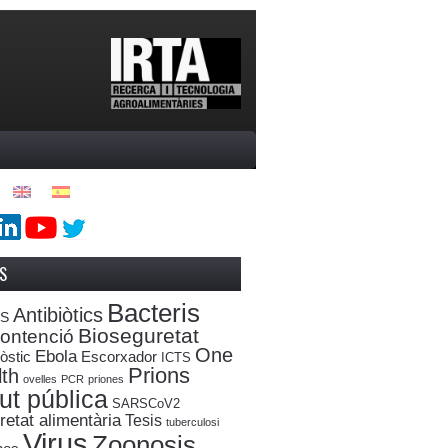
S
Bacteris
Antibiòtics
oS
Bioseguretat
ontenció
One
Ebola
òstic
Escorxador
ICTS
Prions
th
ovelles
PCR
priones
ut pública
SARSCoV2
etat alimentària
Tesis
tuberculosi
Virus
Zoonosis