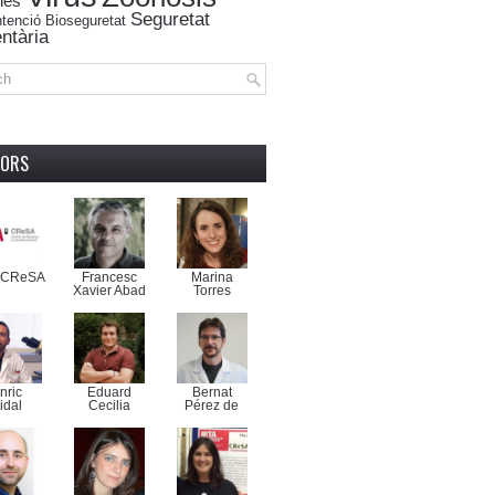
nes
Seguretat
tenció
Bioseguretat
ntària
TORS
-CReSA
Francesc
Marina
Xavier Abad
Torres
nric
Eduard
Bernat
idal
Cecilia
Pérez de