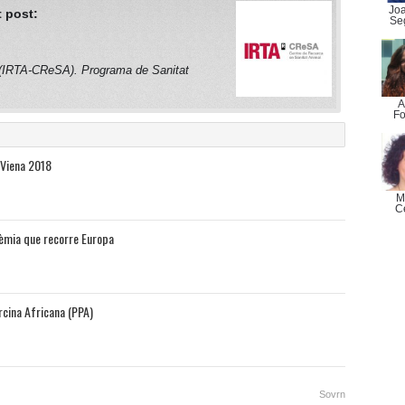
Jo
 post:
Se
 (IRTA-CReSA). Programa de Sanitat
A
Fo
 Viena 2018
M
C
dèmia que recorre Europa
rcina Africana (PPA)
Sovrn