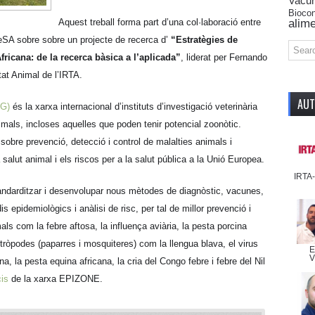
Vacu
Biocon
alime
Aquest treball forma part d’una col·laboració entre
eSA sobre sobre un projecte de recerca d’
“Estratègies de
fricana: de la recerca bàsica a l’aplicada”
, liderat per Fernando
at Animal de l’IRTA.
AU
RG)
és la xarxa internacional d’instituts d’investigació veterinària
imals, incloses aquelles que poden tenir potencial zoonòtic.
sobre prevenció, detecció i control de malalties animals i
 salut animal i els riscos per a la salut pública a la Unió Europea.
IRTA
andarditzar i desenvolupar nous mètodes de diagnòstic, vacunes,
is epidemiològics i anàlisi de risc, per tal de millor prevenció i
als com la febre aftosa, la influença aviària, la pesta porcina
tròpodes (paparres i mosquiteres) com la llengua blava, el virus
E
V
a, la pesta equina africana, la cria del Congo febre i febre del Nil
is
de la xarxa EPIZONE.