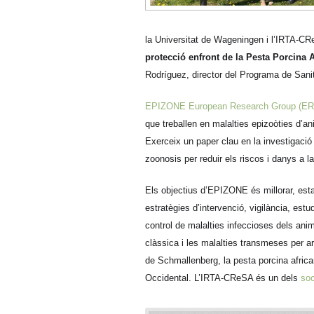
la Universitat de Wageningen i l’IRTA-CR
protecció enfront de la Pesta Porcina A
Rodríguez, director del Programa de Sanit
EPIZONE European Research Group (E
que treballen en malalties epizoòties d’an
Exerceix un paper clau en la investigació 
zoonosis per reduir els riscos i danys a la
Els objectius d’EPIZONE és millorar, est
estratègies d’intervenció, vigilància, estud
control de malalties infeccioses dels anim
clàssica i les malalties transmeses per ar
de Schmallenberg, la pesta porcina african
Occidental. L’IRTA-CReSA és un dels
soc