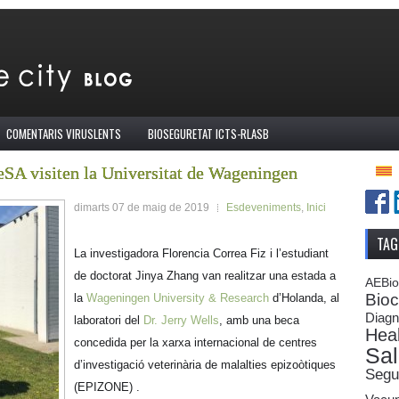
COMENTARIS VIRUSLENTS
BIOSEGURETAT ICTS-RLASB
SA visiten la Universitat de Wageningen
dimarts 07 de maig de 2019
Esdeveniments
,
Inici
TAG
La investigadora Florencia Correa Fiz i l’estudiant
de doctorat Jinya Zhang van realitzar una estada a
AEBi
Bioc
la
Wageningen University & Research
d’Holanda, al
Diagn
laboratori del
Dr. Jerry Wells
, amb una beca
Heal
concedida per la xarxa internacional de centres
Sal
d’investigació veterinària de malalties epizoòtiques
Segur
(EPIZONE) .