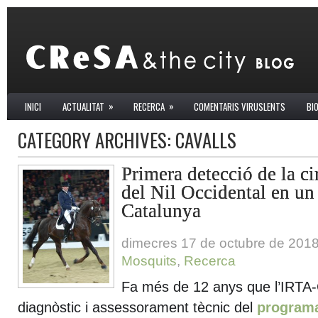
»
»
INICI
ACTUALITAT
RECERCA
COMENTARIS VIRUSLENTS
BI
CATEGORY ARCHIVES:
CAVALLS
Primera detecció de la ci
del Nil Occidental en un 
Catalunya
dimecres 17 de octubre de 201
Mosquits
,
Recerca
Fa més de 12 anys que l’IRTA
diagnòstic i assessorament tècnic del
programa