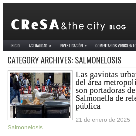
»
»
INICIO
ACTUALIDAD
INVESTIGACIÓN
COMENTARIOS VIRUSLENT
CATEGORY ARCHIVES:
SALMONELOSIS
Las gaviotas urba
del área metropol
son portadoras d
Salmonella de rel
pública
21 de enero de 2025
Salmonelosis