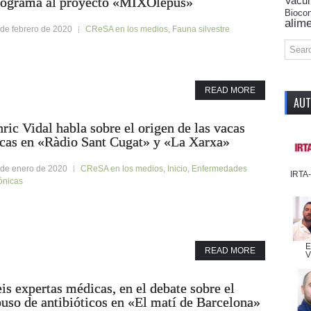
Vacu
rograma al proyecto «MIXOlepus»
Biocon
alime
 de febrero de 2020
CReSA en los medios
,
Fauna silvestre
READ MORE
AUT
ric Vidal habla sobre el origen de las vacas
ocas en «Ràdio Sant Cugat» y «La Xarxa»
 de enero de 2020
CReSA en los medios
,
Inicio
,
Enfermedades
IRTA
ónicas
E
READ MORE
V
is expertas médicas, en el debate sobre el
uso de antibióticos en «El matí de Barcelona»