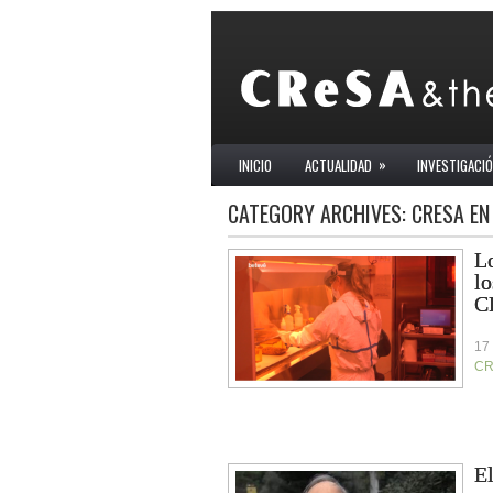
»
INICIO
ACTUALIDAD
INVESTIGACI
CATEGORY ARCHIVES:
CRESA EN
Lo
lo
C
17
CR
El