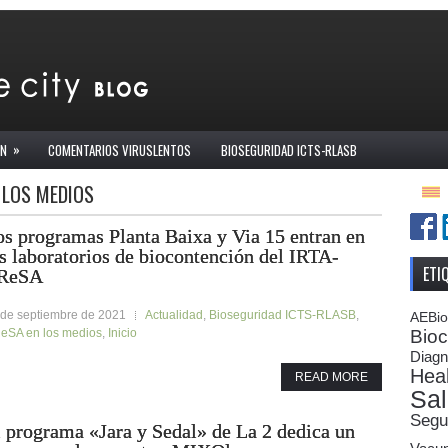
»
ÓN
COMENTARIOS VIRUSLENTOS
BIOSEGURIDAD ICTS-RLASB
 LOS MEDIOS
s programas Planta Baixa y Via 15 entran en
s laboratorios de biocontención del IRTA-
ETI
ReSA
 de septiembre de 2021
Actualidad
,
Bioseguridad ICTS-RLASB
,
AEBi
Bioc
eSA en los medios
,
Inicio
Diagn
Heal
READ MORE
Sal
Segu
 programa «Jara y Sedal» de La 2 dedica un