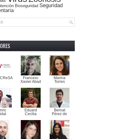
nas
Seguridad
tención
Bioseguridad
ntaria
ORES
-CReSA
Francesc
Marina
Xavier Abad
Torres
nric
Eduard
Bernat
idal
Cecilia
Pérez de