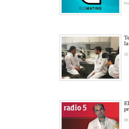
Por
Te
la
25 
E
p
08 