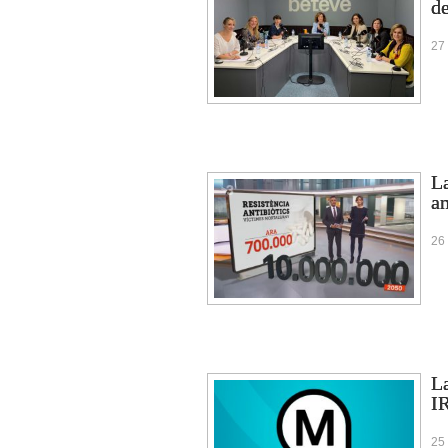
d
27
La
an
26
La
I
25