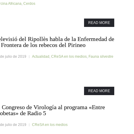
cina Africana
,
Cerdos
READ MORE
levisió del Ripollès habla de la Enfermedad de
 Frontera de los rebecos del Pirineo
de julio de 2019
Actualidad
,
CReSA en los medios
,
Fauna silvestre
READ MORE
l Congreso de Virología al programa «Entre
robetas» de Radio 5
de julio de 2019
CReSA en los medios