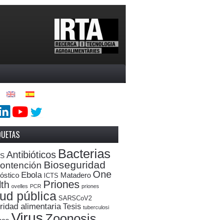
QUETAS
Bacterias
Antibióticos
oS
Bioseguridad
ontención
One
Ebola
óstico
Matadero
ICTS
Priones
th
ovelles
PCR
priones
ud pública
SARSCoV2
ridad alimentaria
Tesis
tuberculosi
Virus
Zoonosis