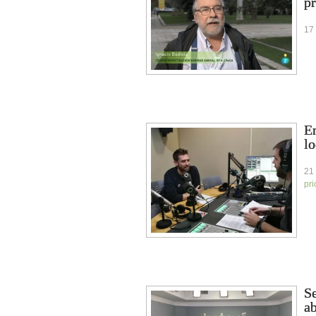
p
17
En
l
21
pri
Se
ab