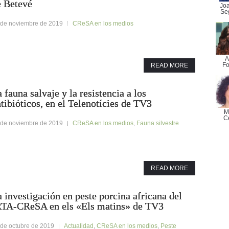
e Betevé
Jo
Se
 de noviembre de 2019
CReSA en los medios
A
Fo
READ MORE
 fauna salvaje y la resistencia a los
tibióticos, en el Telenotícies de TV3
M
C
 de noviembre de 2019
CReSA en los medios
,
Fauna silvestre
READ MORE
 investigación en peste porcina africana del
RTA-CReSA en els «Els matins» de TV3
 de octubre de 2019
Actualidad
,
CReSA en los medios
,
Peste