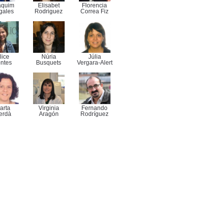
aquim
Elisabet
Florencia
gales
Rodriguez
Correa Fiz
lice
Núria
Júlia
ntes
Busquets
Vergara-Alert
arta
Virginia
Fernando
erdà
Aragón
Rodríguez