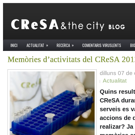
»
»
INICI
ACTUALITAT
RECERCA
COMENTARIS VIRUSLENTS
BI
Memòries d’activitats del CReSA 201
dilluns 07 de
Actualitat
Quins result
CReSA duran
serveis es v
accions de 
realizar? Ja