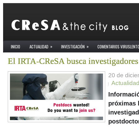
»
»
INICIO
ACTUALIDAD
INVESTIGACIÓN
COMENTARIOS VIRUSLENT
El IRTA-CReSA busca investigadores 
20 de dici
Actualida
Informaci
próximas 
investiga
postdocto