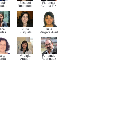
aquim
Elisabet
Florencia
gales
Rodriguez
Correa Fiz
lice
Núria
Júlia
ntes
Busquets
Vergara-Alert
arta
Virginia
Fernando
erdà
Aragón
Rodríguez