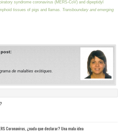
espiratory syndrome coronavirus (MERS‐CoV) and dipeptidyl
lymphoid tissues of pigs and llamas.
Transboundary and emerging
 post:
grama de malalties exòtiques.
V?
ERS Coronavirus, ¿nada que declarar? Una mala idea