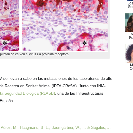
Jo
Se
A
Fo
piratori on es veu el virus i la proteïna receptora.
M
C
e llevan a cabo en las instalaciones de los laboratorios de alto
e de Recerca en Sanitat Animal (IRTA-CReSA). Junto con INIA-
lta Seguridad Biológica (RLASB)
, una de las Infraestructuras
 España.
., Pérez, M., Haagmans, B. L., Baumgärtner, W., … & Segalés, J.