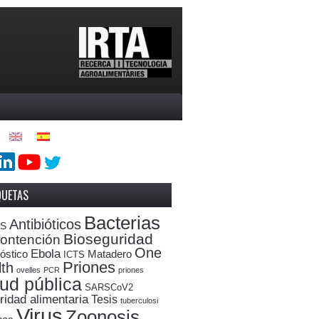
QUETAS
Bacterias
Antibióticos
oS
Bioseguridad
ontención
One
Ebola
óstico
Matadero
ICTS
Priones
th
ovelles
PCR
priones
ud pública
SARSCoV2
ridad alimentaria
Tesis
tuberculosi
Virus
Zoonosis