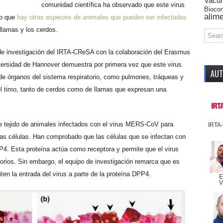
Vacu
comunidad científica ha observado que este virus
Biocon
alime
no que
hay otras especies de animales que pueden ser infectadas
llamas y los cerdos.
 de investigación del IRTA-CReSA con la colaboración del Erasmus
versidad de Hannover demuestra por primera vez que este virus
AUT
 de órganos del sistema respiratorio, como pulmones, tráqueas y
 el timo, tanto de cerdos como de llamas que expresan una
e tejido de animales infectados con el virus MERS-CoV para
IRTA
 las células. Han comprobado que las células que se infectan con
PP4. Esta proteína actúa como receptora y permite que el virus
atorios. Sin embargo, el equipo de investigación remarca que es
ten la entrada del virus a parte de la proteína DPP4.
E
V