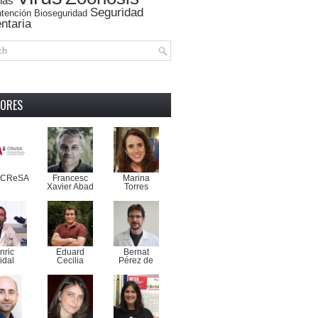
nas
Seguridad
tención
Bioseguridad
ntaria
ORES
-CReSA
Francesc
Marina
Xavier Abad
Torres
nric
Eduard
Bernat
idal
Cecilia
Pérez de