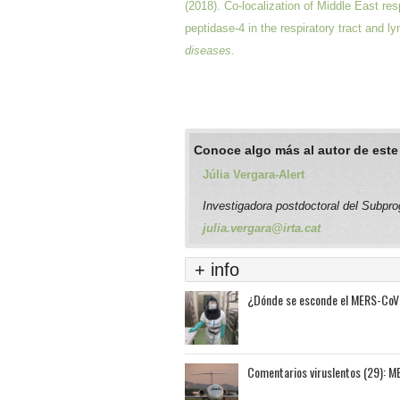
(2018). Co‐localization of Middle East r
peptidase‐4 in the respiratory tract and 
diseases
.
Conoce algo más al autor de este
Júlia Vergara-Alert
Investigadora postdoctoral del Subpro
julia.vergara@irta.cat
+ info
¿Dónde se esconde el MERS-Co
Comentarios viruslentos (29): M