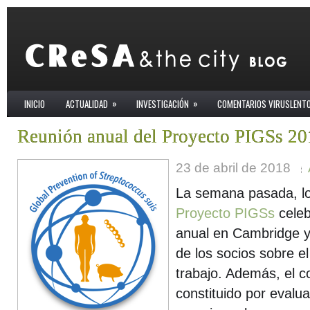
»
»
INICIO
ACTUALIDAD
INVESTIGACIÓN
COMENTARIOS VIRUSLENT
Reunión anual del Proyecto PIGSs 2
23 de abril de 2018
La semana pasada, l
Proyecto PIGSs
celeb
anual en Cambridge y 
de los socios sobre el
trabajo. Además, el c
constituido por evalu