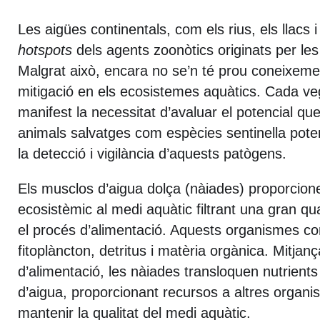
Les aigües continentals, com els rius, els llacs 
hotspots
dels agents zoonòtics originats per les
Malgrat això, encara no se’n té prou coneixemen
mitigació en els ecosistemes aquàtics. Cada 
manifest la necessitat d’avaluar el potencial que
animals salvatges com espècies sentinella poten
la detecció i vigilància d’aquests patògens.
Els musclos d’aigua dolça (nàiades) proporcion
ecosistèmic al medi aquàtic filtrant una gran qu
el procés d’alimentació. Aquests organismes c
fitoplàncton, detritus i matèria orgànica. Mitjan
d’alimentació, les nàiades transloquen nutrients
d’aigua, proporcionant recursos a altres organi
mantenir la qualitat del medi aquàtic.