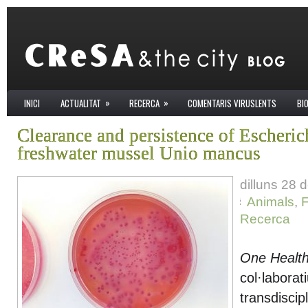
»
»
INICI
ACTUALITAT
RECERCA
COMENTARIS VIRUSLENTS
BI
Clearance and persistence of Escherich
freshwater mussel Unio mancus
dilluns 28
Animals
,
F
Recerca
One Healt
col·laborati
transdiscipl