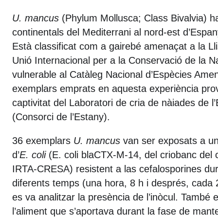
U. mancus
(Phylum Mollusca; Class Bivalvia) ha
continentals del Mediterrani al nord-est d’Espany
Està classificat com a gairebé amenaçat a la Lli
Unió Internacional per a la Conservació de la N
vulnerable al Catàleg Nacional d’Espècies Ame
exemplars emprats en aquesta experiència prov
captivitat del Laboratori de cria de nàiades de 
(Consorci de l’Estany).
36 exemplars
U. mancus
van ser exposats a un
d’
E. coli
(E. coli blaCTX-M-14, del criobanc del 
IRTA-CRESA) resistent a las cefalosporines du
diferents temps (una hora, 8 h i després, cada 
es va analitzar la presència de l’inòcul. També e
l’aliment que s’aportava durant la fase de mant