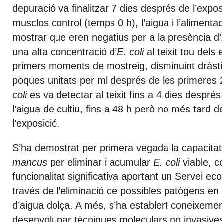
depuració va finalitzar 7 dies després de l’expos
musclos control (temps 0 h), l’aigua i l’aliment
mostrar que eren negatius per a la presència d’
una alta concentració d’
E. coli
al teixit tou dels
primers moments de mostreig, disminuint dràs
poques unitats per ml després de les primeres 
coli
es va detectar al teixit fins a 4 dies després 
l’aigua de cultiu, fins a 48 h però no més tard 
l’exposició.
S’ha demostrat per primera vegada la capacita
mancus
per eliminar i acumular
E. coli
viable, c
funcionalitat significativa aportant un Servei e
través de l’eliminació de possibles patògens e
d’aigua dolça. A més, s’ha establert coneixemen
desenvolupar tècniques moleculars no invasives