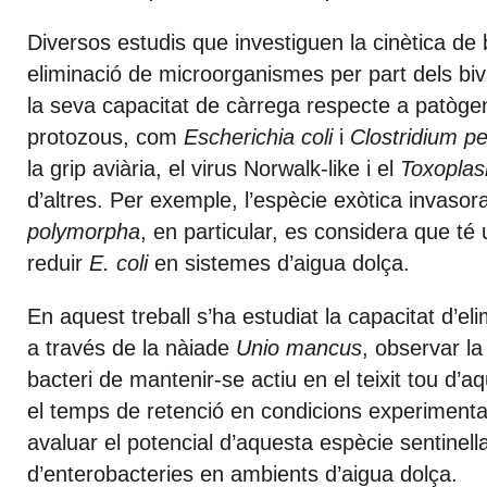
Diversos estudis que investiguen la cinètica de 
eliminació de microorganismes per part dels bi
la seva capacitat de càrrega respecte a patògens
protozous, com
Escherichia
coli
i
Clostridium
pe
la grip aviària, el virus Norwalk-like i el
Toxopla
d’altres. Per exemple, l’espècie exòtica invaso
polymorpha
, en particular, es considera que té 
reduir
E. coli
en sistemes d’aigua dolça.
En aquest treball s’ha estudiat la capacitat d’el
a través de la nàiade
Unio
mancus
, observar la 
bacteri de mantenir-se actiu en el teixit tou d’aq
el temps de retenció en condicions experimental
avaluar el potencial d’aquesta espècie sentinell
d’enterobacteries en ambients d’aigua dolça.