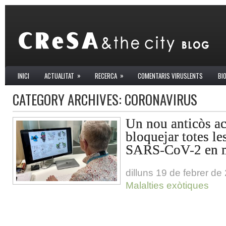
»
»
INICI
ACTUALITAT
RECERCA
COMENTARIS VIRUSLENTS
BI
CATEGORY ARCHIVES:
CORONAVIRUS
Un nou anticòs a
bloquejar totes le
SARS-CoV-2 en mo
dilluns 19 de febrer de
Malalties exòtiques