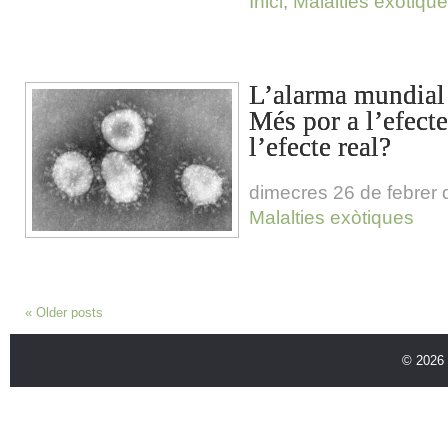
Inici
,
Malalties exòtiqu
L’alarma mundia
Més por a l’efect
l’efecte real?
dimecres 26 de febrer
Malalties exòtiques
«
Older posts
© 2026