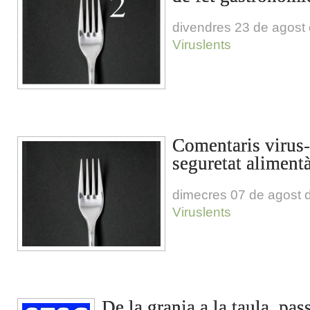
divendres 23 de agost
Viruslents
Comentaris virus-
seguretat alimentà
dimecres 07 de agost 
Viruslents
De la granja a la taula, pas