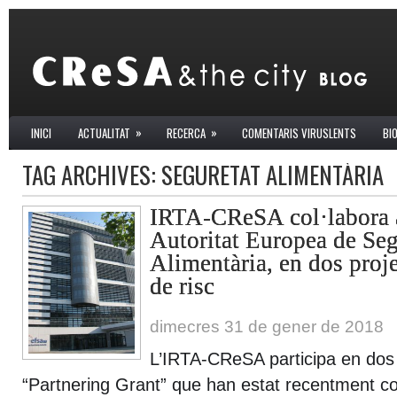
»
»
INICI
ACTUALITAT
RECERCA
COMENTARIS VIRUSLENTS
BI
TAG ARCHIVES:
SEGURETAT ALIMENTÀRIA
IRTA-CReSA col·labora
Autoritat Europea de Seg
Alimentària, en dos proj
de risc
dimecres 31 de gener de 2018
L’IRTA-CReSA participa en dos 
“Partnering Grant” que han estat recentment co