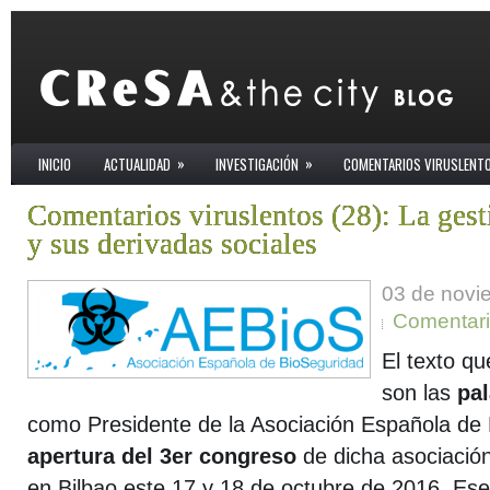
»
»
INICIO
ACTUALIDAD
INVESTIGACIÓN
COMENTARIOS VIRUSLENT
Comentarios viruslentos (28): La gest
y sus derivadas sociales
03 de novi
Comentari
El texto qu
son las
pal
como Presidente de la Asociación Española de B
apertura del 3er congreso
de dicha asociació
en Bilbao este 17 y 18 de octubre de 2016. Es