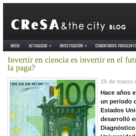
»
»
INICIO
ACTUALIDAD
INVESTIGACIÓN
COMENTARIOS VIRUSLENT
Invertir en ciencia es invertir en el 
la paga?
25 de marzo 
Hace años e
un período 
Estados Uni
desarrolló e
Diagnóstico 