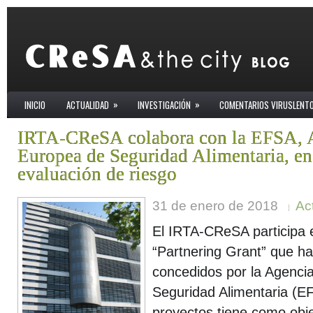
»
»
INICIO
ACTUALIDAD
INVESTIGACIÓN
COMENTARIOS VIRUSLENT
IRTA-CReSA colabora con la EFSA, 
Europea de Seguridad Alimentaria, en
evaluación de riesgo
31 de enero de 2018
Ac
El IRTA-CReSA participa 
“Partnering Grant” que h
concedidos por la Agenci
Seguridad Alimentaria (EF
proyectos tiene como obje