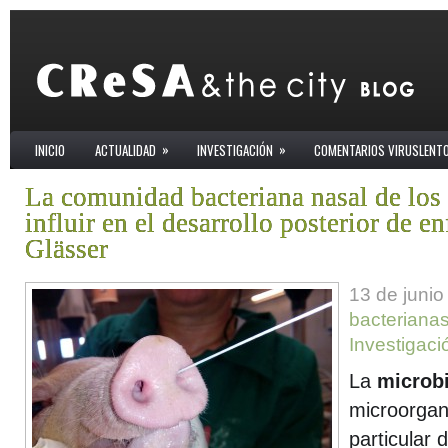
»
»
INICIO
ACTUALIDAD
INVESTIGACIÓN
COMENTARIOS VIRUSLENT
La comunidad bacteriana nasal de los
influir en el desarrollo posterior de 
Glässer
13 de junio
bacterianas
Investigaci
La
microb
microorgan
particular 