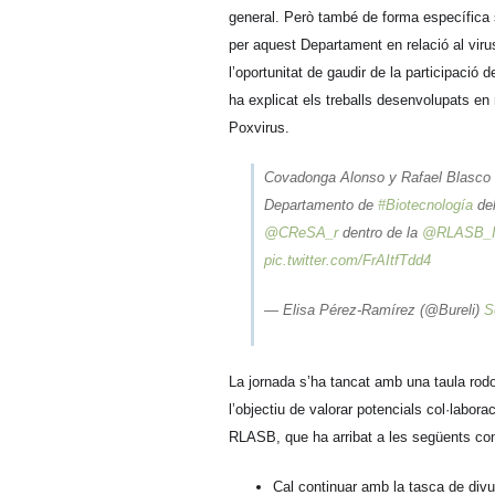
general. Però també de forma específica s
per aquest Departament en relació al viru
l’oportunitat de gaudir de la participació d
ha explicat els treballs desenvolupats en
Poxvirus.
Covadonga Alonso y Rafael Blasco n
Departamento de
#Biotecnología
de
@CReSA_r
dentro de la
@RLASB_
pic.twitter.com/FrAItfTdd4
— Elisa Pérez-Ramírez (@Bureli)
S
La jornada s’ha tancat amb una taula rodo
l’objectiu de valorar potencials col·labo
RLASB, que ha arribat a les següents co
Cal continuar amb la tasca de divu