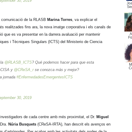
eptember 30, 2019
Jo
Se
i la comunicació de la RLASB
Marina Torres
, va explicar el
s realitzades fins ara, la nova imatge corporativa i els canals de
A
cció que es va presentar en la darrera avaluació per mantenir
Fo
iques i Tècniques Singulars (ICTS) del Ministerio de Ciencia
 la
@RLASB_ICTS
? Qué podemos hacer para que esta
M
C
-CISA y
@CReSA_r
se conozca más y mejor?
la jornada
#EnfermedadesEmergentesICTS
eptember 30, 2019
 Investigadors de cada centre amb més proximitat, el Dr.
Miguel
 Dra.
Núria Busquets
(CReSA-IRTA), han descrit els avenços en
ors d’artròpodes. Per acabar amb les activitats dels nodes de la