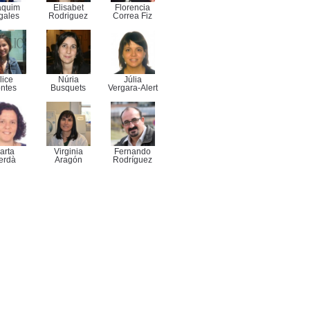
aquim
Elisabet
Florencia
gales
Rodriguez
Correa Fiz
lice
Núria
Júlia
ntes
Busquets
Vergara-Alert
arta
Virginia
Fernando
erdà
Aragón
Rodríguez