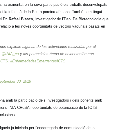
’ha esmentat en la seva participació els treballs desenvolupats
s i la infecció de la Pesta porcina africana. També hem tingut
el Dr.
Rafael Blasco
, investigador de l’Dep. De Biotecnologia que
 relació a les noves oportunitats de vectors vacunals basats en
os explican algunas de las actividades realizadas por el
l
@INIA_es
y las potenciales áreas de colaboración con
ICTS
.
#EnfermedadesEmergentesICTS
eptember 30, 2019
na amb la participació dels investigadors i dels ponents amb
racions INIA-CReSA i oportunitats de potenciació de la ICTS
nclusions:
lgació ja iniciada per l’encarregada de comunicació de la