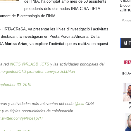
Vacu
de l’INIA, ha comptat amb més de 50 assistents
Biocon
procedents dels dos nodes INIA-CISA i IRTA-
alime
ament de Biotecnologia de l’INIA.
de l’IRTA-CReSA, va presentar les línies d’investigació i activitats
destacant la investigació en Pesta Porcina Africana. De la
AU
ISA
Marisa Arias
, va explicar l’activitat que es realitza en aquest
la red
#ICTS
@RLASB_ICTS
y las actividades principales del
mergentesICTS
pic.twitter.com/ynzUcLB4an
IRTA
eptember 30, 2019
cturas y actividades más relevantes del nodo
@inia
-CISA.
E
V
r
y múltiples oportunidades de colaboración.
c.twitter.com/yNVbeTp7fT