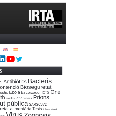
S
Bacteris
Antibiòtics
oS
Bioseguretat
ontenció
One
Ebola
òstic
Escorxador
ICTS
Prions
th
ovelles
PCR
priones
ut pública
SARSCoV2
etat alimentària
Tesis
tuberculosi
Virus
Zoonosis