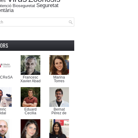
nes
Seguretat
tenció
Bioseguretat
ntària
TORS
-CReSA
Francesc
Marina
Xavier Abad
Torres
nric
Eduard
Bernat
idal
Cecilia
Pérez de