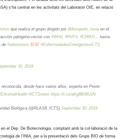
) s’ha centrat en les activitats del Laboratori OIE, en relació
virus
que realiza el grupo dirigido por
@busquets_nuria
en el
eracción patógeno-vector con
#WNV
,
#RVFV
,
#CHIKV
… hasta
a de
#arbovirosis
#EnfermedadesEmergentesICTS
eptember 30, 2019
reconocida, desde hace varios años, experta en Peste
EAnimalHealth
#ICTSnews
https://t.co/aKg8B08U2N
guridad Biológica (@RLASB_ICTS)
September 30, 2019
 en el Dep. De Biotecnologia, comptant amb la col·laboració de la
cnologia de l’INIA, per a la presentació dels Grups BIO de forma