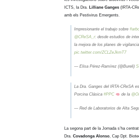
ICTS, la Dra.
Lilliane Ganges
(IRTA-CReSA
amb els Pestivirus Emergents.
Impresionante el trabajo sobre
#arbo
@CReSA_r
: desde estudios de int
la mejora de los planes de vigilanci
pic.twitter.com/ZCLZeJkmT7
— Elisa Pérez-Ramírez (@Bureli)
S
La Dra. Ganges del IRTA-CReSA es 
Porcina Clásica
#PPC
de la
@OI
— Red de Laboratorios de Alta Se
La segona part de la Jornada s’ha centrat
Dra.
Covadonga Alonso
, Cap Dpt. Biote