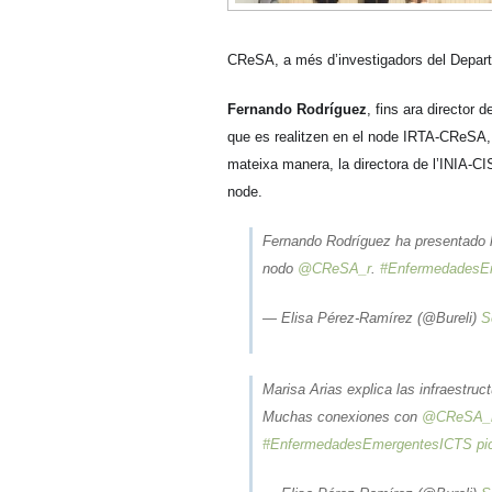
CReSA, a més d’investigadors del Depart
Fernando Rodríguez
, fins ara director 
que es realitzen en el node IRTA-CReSA, 
mateixa manera, la directora de l’INIA-C
node.
Fernando Rodríguez ha presentado 
nodo
@CReSA_r
.
#EnfermedadesE
— Elisa Pérez-Ramírez (@Bureli)
S
Marisa Arias explica las infraestru
Muchas conexiones con
@CReSA_
#EnfermedadesEmergentesICTS
pi