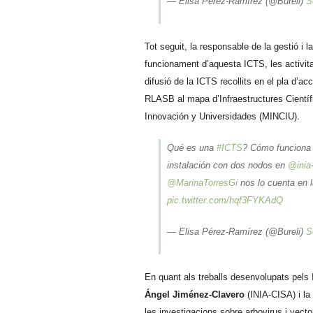
— Elisa Pérez-Ramírez (@Bureli)
S
Tot seguit, la responsable de la gestió 
funcionament d’aquesta ICTS, les activitat
difusió de la ICTS recollits en el pla d’a
RLASB al mapa d’Infraestructures Científ
Innovación y Universidades (MINCIU).
Qué es una
#ICTS
? Cómo funciona
instalación con dos nodos en
@inia
@MarinaTorresGi
nos lo cuenta en 
pic.twitter.com/hqf3FYKAdQ
— Elisa Pérez-Ramírez (@Bureli)
S
En quant als treballs desenvolupats pels
Ángel Jiménez-Clavero
(INIA-CISA) i la
les investigacions sobre arbovirus i vect