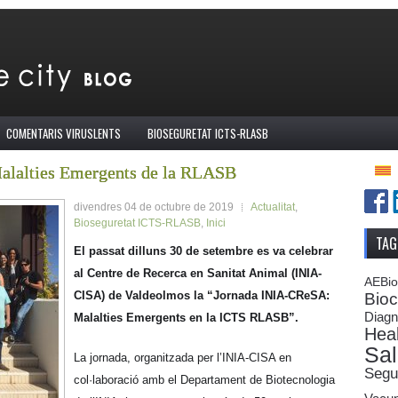
COMENTARIS VIRUSLENTS
BIOSEGURETAT ICTS-RLASB
Malalties Emergents de la RLASB
divendres 04 de octubre de 2019
Actualitat
,
Bioseguretat ICTS-RLASB
,
Inici
TAG
El passat dilluns 30 de setembre es va celebrar
al Centre de Recerca en Sanitat Animal (INIA-
AEBi
CISA) de Valdeolmos la “Jornada INIA-CReSA:
Bioc
Diagn
Malalties Emergents en la ICTS RLASB”.
Heal
Sal
La jornada, organitzada per l’INIA-CISA en
Segur
col·laboració amb el Departament de Biotecnologia