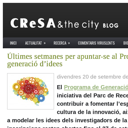
»
»
INICI
ACTUALITAT
RECERCA
COMENTARIS VIRUSLENTS
BI
Últimes setmanes per apuntar-se al P
generació d’idees
divendres 20 de setembre d
El
Programa de Generació
iniciativa del Parc de Re
contribuir a fomentar l’es
cultura de la innovació, a
a modelar les idees dels investigadors de la