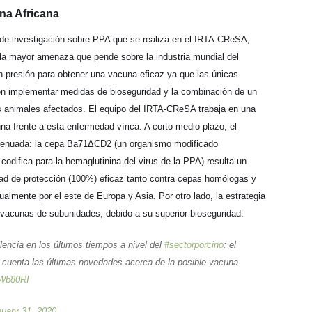
na Africana
 de investigación sobre PPA que se realiza en el IRTA-CReSA,
 la mayor amenaza que pende sobre la industria mundial del
n presión para obtener una vacuna eficaz ya que las únicas
en implementar medidas de bioseguridad y la combinación de un
los animales afectados. El equipo del IRTA-CReSA trabaja en una
una frente a esta enfermedad vírica. A corto-medio plazo, el
atenuada: la cepa Ba71ΔCD2 (un organismo modificado
codifica para la hemaglutinina del virus de la PPA) resulta un
dad de protección (100%) eficaz tanto contra cepas homólogas y
ualmente por el este de Europa y Asia. Por otro lado, la estrategia
e vacunas de subunidades, debido a su superior bioseguridad.
lencia en los últimos tiempos a nivel del
#sectorporcino
: el
cuenta las últimas novedades acerca de la posible vacuna
XWb80RI
uary 31, 2020