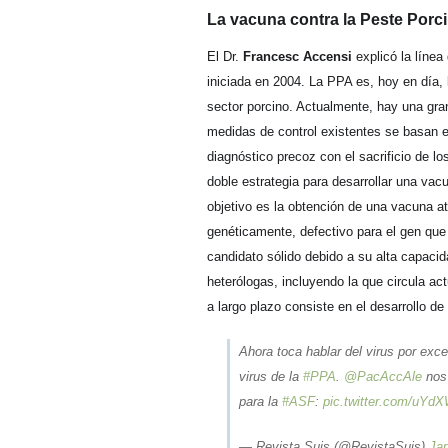
La vacuna contra la Peste Porci
El Dr.
Francesc Accensi
explicó la línea
iniciada en 2004. La PPA es, hoy en día,
sector porcino. Actualmente, hay una gra
medidas de control existentes se basan 
diagnóstico precoz con el sacrificio de 
doble estrategia para desarrollar una vac
objetivo es la obtención de una vacuna 
genéticamente, defectivo para el gen que 
candidato sólido debido a su alta capaci
heterólogas, incluyendo la que circula act
a largo plazo consiste en el desarrollo d
Ahora toca hablar del virus por exce
virus de la
#PPA
.
@PacAccAle
nos 
para la
#ASF
:
pic.twitter.com/uYd
— Revista Suis (@RevistaSuis)
Jan