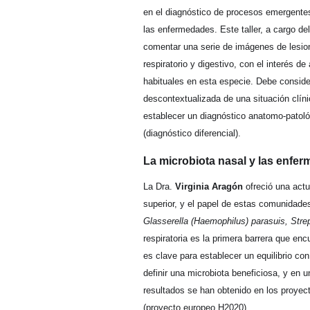
en el diagnóstico de procesos emergentes
las enfermedades. Este taller, a cargo de
comentar una serie de imágenes de lesion
respiratorio y digestivo, con el interés 
habituales en esta especie. Debe consid
descontextualizada de una situación clínic
establecer un diagnóstico anatomo-patoló
(diagnóstico diferencial).
La microbiota nasal y las enfer
La Dra.
Virginia Aragón
ofreció una actua
superior, y el papel de estas comunidade
Glasserella (Haemophilus) parasuis, Str
respiratoria es la primera barrera que en
es clave para establecer un equilibrio c
definir una microbiota beneficiosa, y en
resultados se han obtenido en los proyec
(proyecto europeo H2020).