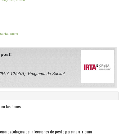
naria.com
 post:
 (IRTA-CReSA). Programa de Sanitat
 en las heces
ación patológica de infecciones de peste porcina africana