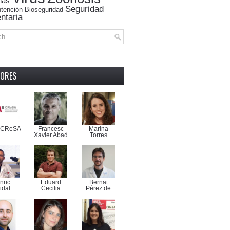
nas
Seguridad
tención
Bioseguridad
ntaria
ORES
-CReSA
Francesc
Marina
Xavier Abad
Torres
nric
Eduard
Bernat
idal
Cecilia
Pérez de