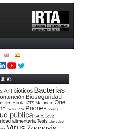
QUETAS
Bacterias
Antibióticos
oS
Bioseguridad
ontención
One
Ebola
óstico
Matadero
ICTS
Priones
th
ovelles
PCR
priones
ud pública
SARSCoV2
ridad alimentaria
Tesis
tuberculosi
Virus
Zoonosis