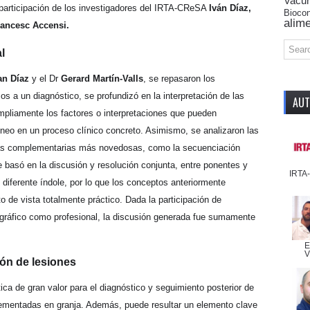
Vacu
participación de los investigadores del IRTA-CReSA
Iván Díaz,
Biocon
alime
rancesc Accensi.
l
an
Díaz
y el Dr
Gerard Martín-Valls
, se repasaron los
os a un diagnóstico, se profundizó en la interpretación de las
AUT
ampliamente los factores o interpretaciones que pueden
óneo en un proceso clínico concreto. Asimismo, se analizaron las
icas complementarias más novedosas, como la secuenciación
se basó en la discusión y resolución conjunta, entre ponentes y
IRTA
 diferente índole, por lo que los conceptos anteriormente
de vista totalmente práctico. Dada la participación de
eográfico como profesional, la discusión generada fue sumamente
E
V
ión de lesiones
ca de gran valor para el diagnóstico y seguimiento posterior de
lementadas en granja. Además, puede resultar un elemento clave