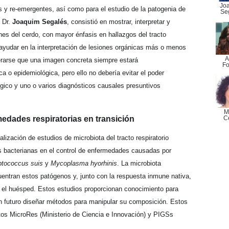
Jo
 y re-emergentes, así como para el estudio de la patogenia de
Se
l Dr.
Joaquim Segalés
, consistió en mostrar, interpretar y
es del cerdo, con mayor énfasis en hallazgos del tracto
de ayudar en la interpretación de lesiones orgánicas más o menos
A
erarse que una imagen concreta siempre estará
Fo
a o epidemiológica, pero ello no debería evitar el poder
gico y uno o varios diagnósticos causales presuntivos
M
C
medades respiratorias en transición
lización de estudios de microbiota del tracto respiratorio
s bacterianas en el control de enfermedades causadas por
eptococcus suis
y
Mycoplasma hyorhinis
. La microbiota
cuentran estos patógenos y, junto con la respuesta inmune nativa,
on el huésped. Estos estudios proporcionan conocimiento para
 un futuro diseñar métodos para manipular su composición. Estos
tos MicroRes (Ministerio de Ciencia e Innovación) y PIGSs