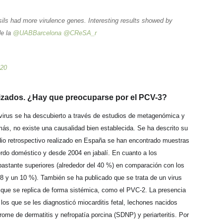
onsils had more virulence genes. Interesting results showed by
de la
@UABBarcelona
@CReSA_r
020
alizados. ¿Hay que preocuparse por el PCV-3?
virus se ha descubierto a través de estudios de metagenómica y
más, no existe una causalidad bien establecida. Se ha descrito su
dio retrospectivo realizado en España se han encontrado muestras
do doméstico y desde 2004 en jabalí. En cuanto a los
 bastante superiores (alrededor del 40 %) en comparación con los
8 y un 10 %). También se ha publicado que se trata de un virus
y que se replica de forma sistémica, como el PVC-2. La presencia
os que se les diagnosticó miocarditis fetal, lechones nacidos
drome de dermatitis y nefropatía porcina (SDNP) y periarteritis. Por