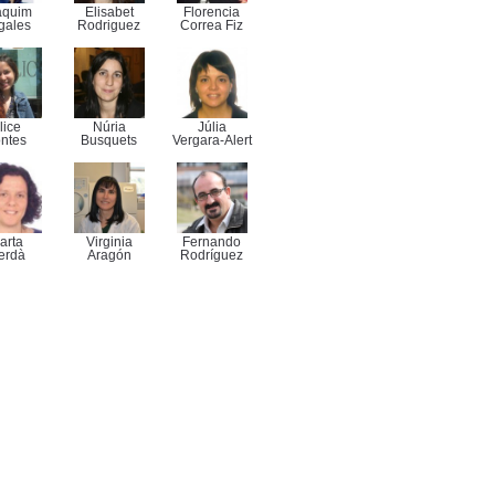
aquim
Elisabet
Florencia
gales
Rodriguez
Correa Fiz
lice
Núria
Júlia
ntes
Busquets
Vergara-Alert
arta
Virginia
Fernando
erdà
Aragón
Rodríguez