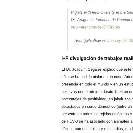
Piglets with less diversity in the t
Dr. Aragon in Jornadas de Porcino 
pic.twitter.com/ge6TY5WHbi
— Flor (@bioflowerr)
January 30, 2
I+P divulgación de trabajos re
El Dr. Joaquim Segalés explicó que este 
sólo se ha podido aislar en un caso. Ade
presencia en todo el mundo y en un estu
positivas como mínimo desde 1996 en cer
porcentajes de positividad, en jabalí son
detectados en cerdo doméstico (entre un 
presente en todos los tejidos orgánicos 
de PCV-3 se ha asociado con animales a l
débiles con encefalitis y miocarditis, sín