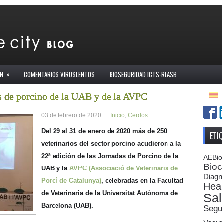
»
ÓN
COMENTARIOS VIRUSLENTOS
BIOSEGURIDAD ICTS-RLASB
s de porcino de la UAB y de la AVPC
03 de febrero de 2020
Inicio
,
Cerdos
Del 29 al 31 de enero de 2020 más de 250
ETI
veterinarios del sector porcino acudieron a la
22ª edición de las Jornadas de Porcino de la
AEBi
Bioc
UAB y la
AVPC (Associació de Veterinaris de
Diagn
Porcí de Catalunya)
, celebradas en la Facultad
Heal
de Veterinaria de la Universitat Autònoma de
Sal
Barcelona (UAB).
Segu