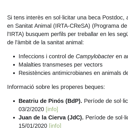
Si tens interès en sol·licitar una beca Postdoc,
en Sanitat Animal (IRTA-CReSA) (Programa de 
l’IRTA) busquem perfils per treballar en les seg
de l’àmbit de la sanitat animal:
Infeccions i control de
Campylobacter
en au
Malalties transmeses per vectors
Resistències antimicrobianes en animals d
Informació sobre les properes beques:
Beatriu de Pinós (BdP).
Període de sol·li
03/2/2020
[info]
Juan de la Cierva (JdC).
Període de sol·li
15/01/2020
[info]