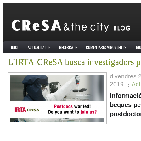
»
»
INICI
ACTUALITAT
RECERCA
COMENTARIS VIRUSLENTS
BI
L’IRTA-CReSA busca investigadors p
divendres 
2019
Act
Informaci
beques pe
postdocto