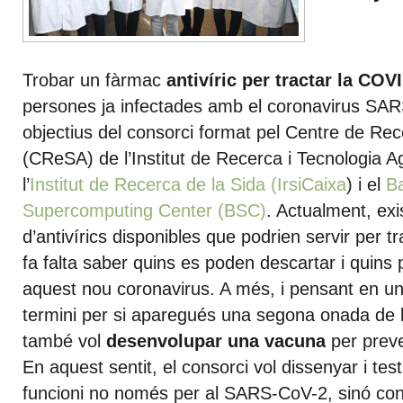
Trobar un fàrmac
antivíric per tractar la COV
persones ja infectades amb el coronavirus SA
objectius del consorci format pel Centre de Rec
(CReSA) de l’Institut de Recerca i Tecnologia A
l’
Institut de Recerca de la Sida (IrsiCaixa
) i el
B
Supercomputing Center (BSC)
. Actualment, exi
d’antivírics disponibles que podrien servir per tr
fa falta saber quins es poden descartar i quins p
aquest nou coronavirus. A més, i pensant en una
termini per si aparegués una segona onada de la
també vol
desenvolupar una vacuna
per preve
En aquest sentit, el consorci vol dissenyar i te
funcioni no només per al SARS-CoV-2, sinó cont