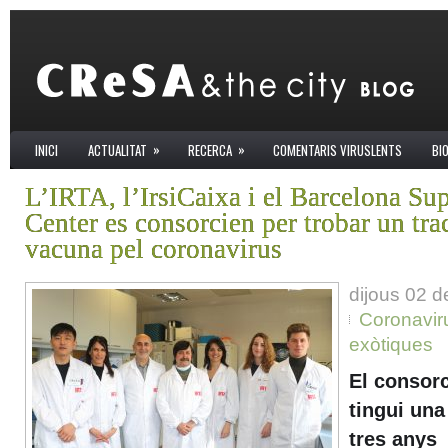
»
»
INICI
ACTUALITAT
RECERCA
COMENTARIS VIRUSLENTS
BI
L’IRTA, l’IrsiCaixa i el Barcelona S
Center es consorcien per trobar un tra
vacuna pel coronavirus
dijous 02 d
Coronavir
exòtiques
El consorc
tingui una
tres anys