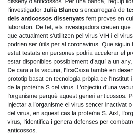
disseny d’anticossos. Per una banda, l’equip lid
l’investigador
Julià Blanco
s’encarregarà de
te
dels anticossos dissenyats
fent proves en cult
laboratori. De fet, els investigadors creuen que
que actualment s’utilitzen pel virus VIH i el virus
podrien ser útils per al coronavirus. Que siguin
estat testats en persones podria accelerar el pr
estar disponibles possiblement d’aquí a un any
De cara a la vacuna, l’IrsiCaixa també en dese
prototip basat en tecnologia pròpia de l’Institut 
de la proteïna S del virus. L’objectiu d’una vac
l’organisme perquè aquest generi anticossos. Pe
injectar a l’organisme el virus sencer inactivat
del virus, en aquest cas la proteïna S. Així, l’o
virus, l’identifica i genera defenses per combatr
anticossos.