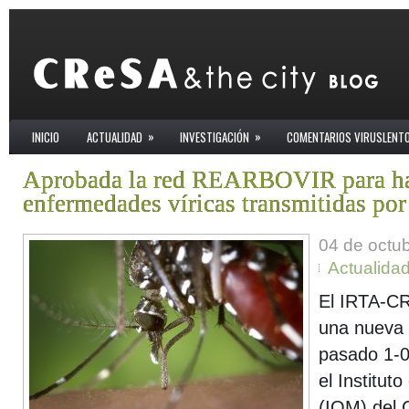
»
»
INICIO
ACTUALIDAD
INVESTIGACIÓN
COMENTARIOS VIRUSLENT
Aprobada la red REARBOVIR para hace
enfermedades víricas transmitidas por
04 de octu
Actualida
El IRTA-CR
una nueva 
pasado 1-0
el Institu
(IQM) del 