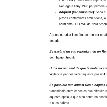
H o EEB-L) o els casos atípics de
Noruega a l’any 1998 per primera v
Adquirit (transmissible)
: Seria e
pinsos contaminats amb prions, o 
horitzontal. El CWD de Nord Amèri
Ara cal estudiar l’encèfal del ren per esta
descrit.
Es tracta d’un cas espontani en un Re
se n’havien trobat.
Hi ha un risc real de que la malaltia s
vigilància per descartar aquesta possibilit
És possible que aquest Ren s’hagués 
transmissió entre espècies que dificulta e
aquesta opció ja que s’ha donat en ocasi
o a les cabres.