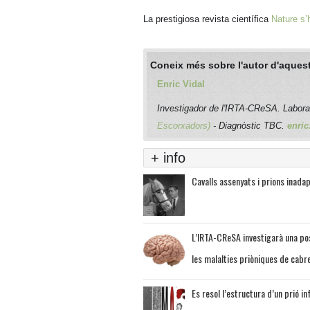
La prestigiosa revista científica
Nature s’h
Coneix més sobre l'autor d'aquest
Enric Vidal
Investigador de l'IRTA-CReSA. Labor
Escorxadors)
- Diagnòstic TBC.
enric
+ info
Cavalls assenyats i prions inada
L’IRTA-CReSA investigarà una pos
les malalties priòniques de cabre
Es resol l’estructura d’un prió in