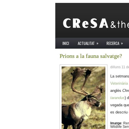
»
»
INICI
ACTUALITAT
RECERCA
Prions a la fauna salvatge?
dilluns 11 d
La setmana
Veterinària
anglès
Chr
tarandus
) 
vegada que
es descriu
Imatge
: Re
Wildlife Ser