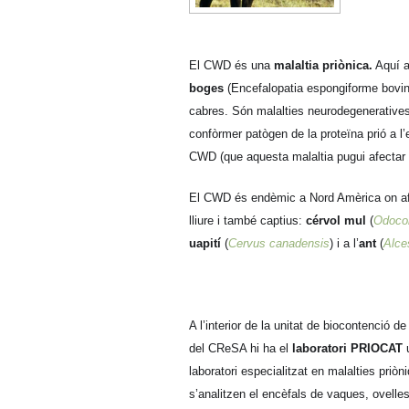
El CWD és una
malaltia priònica.
Aquí a
boges
(Encefalopatia espongiforme bovi
cabres. Són malalties neurodegeneratives,
confòrmer patògen de la proteïna prió a l
CWD (que aquesta malaltia pugui afectar 
El CWD és endèmic a Nord Amèrica on afe
lliure i també captius:
cérvol mul
(
Odoco
uapití
(
Cervus canadensis
) i a l’
ant
(
Alce
A l’interior de la unitat de biocontenció de
del CReSA hi ha el
laboratori PRIOCAT
laboratori especialitzat en malalties priòn
s’analitzen el encèfals de vaques, ovelles