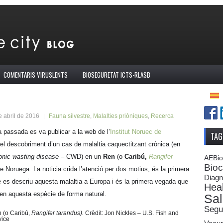
COMENTARIS VIRUSLENTS
BIOSEGURETAT ICTS-RLASB
e abril de 2016
Fauna silvestre
,
Malalties priòniques
,
Recerca
 passada es va publicar a la web de l’
Institut Noruec de
TAG
el descobriment d’un cas de malaltia caquectitzant crònica (en
onic wasting disease
– CWD) en un
Ren
(o
Caribú,
Rangifer
AEBi
Bioc
de Noruega
.
La noticia crida l’atenció per dos motius, és la primera
Diagn
 es descriu aquesta malaltia a Europa i és la primera vegada que
Heal
 en aquesta espècie de forma natural.
Sal
Segur
n (o Caribú,
Rangifer tarandus).
Crèdit: Jon Nickles – U.S. Fish and
vice