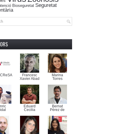
nes
Seguretat
tenció
Bioseguretat
ntària
TORS
-CReSA
Francesc
Marina
Xavier Abad
Torres
nric
Eduard
Bernat
idal
Cecilia
Pérez de