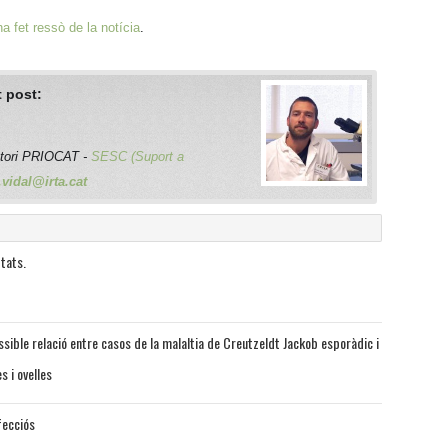
a fet ressò de la notícia
.
 post:
atori PRIOCAT -
SESC (Suport a
.vidal@irta.cat
ptats.
sible relació entre casos de la malaltia de Creutzeldt Jackob esporàdic i
s i ovelles
fecciós