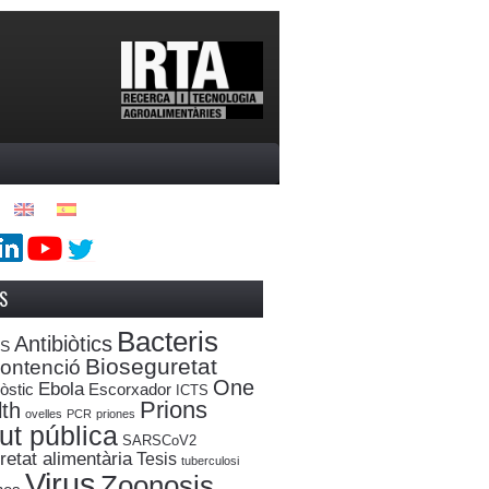
S
Bacteris
Antibiòtics
oS
Bioseguretat
ontenció
One
Ebola
òstic
Escorxador
ICTS
Prions
th
ovelles
PCR
priones
ut pública
SARSCoV2
etat alimentària
Tesis
tuberculosi
Virus
Zoonosis