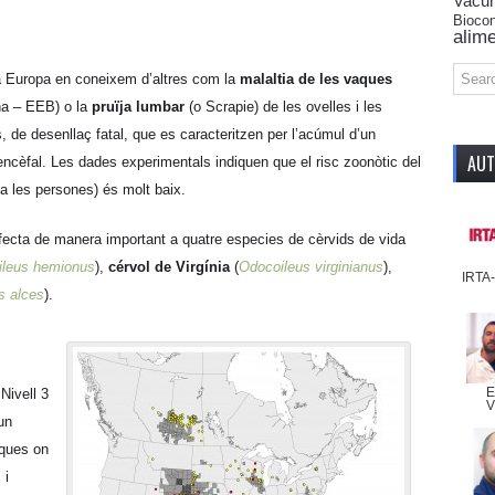
Vacu
Biocon
alime
 Europa en coneixem d’altres com la
malaltia de les vaques
na – EEB) o la
pruïja lumbar
(o Scrapie) de les ovelles i les
 de desenllaç fatal, que es caracteritzen per l’acúmul d’un
AU
’encèfal. Les dades experimentals indiquen que el risc zoonòtic del
a les persones) és molt baix.
cta de manera important a quatre especies de cèrvids de vida
ileus hemionus
),
cérvol de Virgínia
(
Odocoileus virginianus
),
IRTA
s alces
).
E
 Nivell 3
V
un
iques on
 i