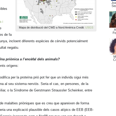
Jo
Se
ibles
a i
Mapa de distribució del CWD a Nord Amèrica Credit:
USGS
e
A
Fo
es de fa
unya, incloent diferents espècies de cèrvids potencialment
tat negatiu.
M
na priònica a l’encèfal dels animals?
C
ents orígens:
difica per la proteïna prió pot fer que un individu sigui més
a al seu sistema nerviós. Seria el cas, en persones, de la
iliar, o la Síndrome de Gerstmann Straussler Scheinker, entre
 de malalties priòniques que es creu que apareixen de forma
ria una explicació plausible dels casos atípics de EEB (EEB-