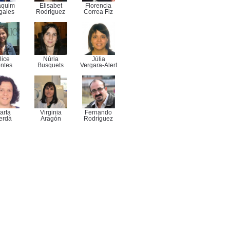
aquim
Elisabet
Florencia
gales
Rodriguez
Correa Fiz
lice
Núria
Júlia
ntes
Busquets
Vergara-Alert
arta
Virginia
Fernando
erdà
Aragón
Rodríguez