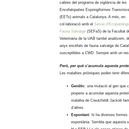
cabres del programa de vigilància de les
Encefalopaties Espongiformes Transmiss
(EETs) animals a Catalunya. A més, en
col·laboració amb el
Servei d’Ecopatologi
Fauna Salvatge
(SEFaS) de la Facultat d
Veterinària de la UAB també analitzem, d
anys encèfals de fauna salvatge de Catal
susceptibles a CWD. Sempre amb un resul
Però, per què s’acumula aquesta proteï
Les malalties priòniques poden tenir difer
Genètic
: una mutació al gen que co
propens a acumular aquesta proteïn
malaltia de Creutzfeldt Jackob fam
d’altres.
Espontani
: hi ha diverses formes
espontània. Sembla que aquesta se