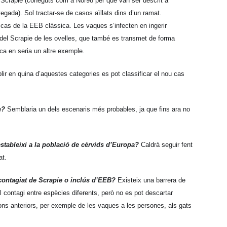
 Scrapie (coneguts com a Nor98 per que van ser descrit a
egada). Sol tractar-se de casos aïllats dins d’un ramat.
l cas de la EEB clàssica. Les vaques s’infecten en ingerir
del Scrapie de les ovelles, que també es transmet de forma
ca en seria un altre exemple.
blir en quina d’aquestes categories es pot classificar el nou cas
n?
Semblaria un dels escenaris més probables, ja que fins ara no
’estableixi a la població de cèrvids d’Europa?
Caldrà seguir fent
at.
contagiat de Scrapie o inclús d’EEB?
Existeix una barrera de
l contagi entre espècies diferents, però no es pot descartar
ons anteriors, per exemple de les vaques a les persones, als gats