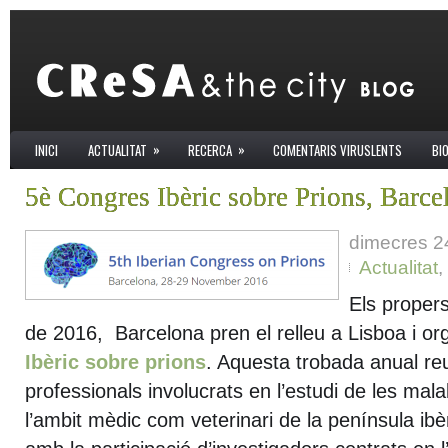
»
»
INICI
ACTUALITAT
RECERCA
COMENTARIS VIRUSLENTS
BI
5è Congres Ibèric sobre Prions, Barce
dimecres 2
Actualitat
,
Els proper
de 2016, Barcelona pren el relleu a Lisboa i or
Ibèric sobre prions
. Aquesta trobada anual reu
professionals involucrats en l’estudi de les mala
l’ambit mèdic com veterinari de la península i