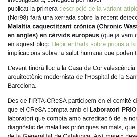
publicat la primera
descripció de la variant atípi
(Nor98) farà una xerrada sobre la recent detec
Malaltia caquectitzant crònica (Chronic Wa
en angles) en cèrvids europeus
(que ja vam 
en aquest blog:
Llegir entrada sobre prions a l
implicacions sobre la salut humana que poden t
L’event tindrà lloc a la Casa de Convalescència 
arquitectònic modernista de l’Hospital de la Sa
Barcelona.
Des de l’IRTA-CReSA participem en el comitè cien
que el CReSA compta amb el
Laboratori PRI
laboratori que compta amb acreditació de la n
diagnòstic de malalties priòniques animals, que 
de la Generalitat de Catalunya. Així mateix des