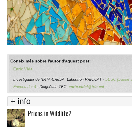
Coneix més sobre l'autor d'aquest post:
Enric Vidal
Investigador de l'IRTA-CReSA. Laboratori PRIOCAT -
SESC (Suport 
Escorxadors)
- Diagnòstic TBC.
enric.vidal@irta.cat
+ info
Prions in Wildlife?