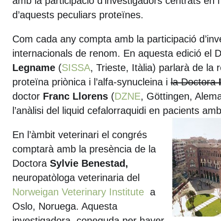
amb la participació d’investigadors centrats en l’
d’aquests peculiars proteïnes.
Com cada any compta amb la participació d’inv
internacionals de renom. En aquesta edició el 
Legname
(
SISSA
, Trieste, Itàlia) parlarà de la 
proteïna priònica i l’alfa-synucleina i
la Doctora
doctor
Franc Llorens
(
DZNE
, Göttingen, Aleman
l’anàlisi del liquid cefalorraquidi en pacients a
En l’àmbit veterinari el congrés
comptarà amb la presència de la
Doctora
Sylvie Benestad,
neuropatòloga veterinaria del
Norweigan Veterinary Institute
a
Oslo, Noruega. Aquesta
investigadora, coneguda per haver