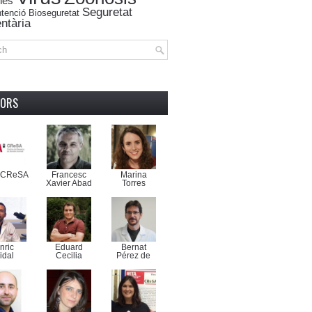
nes
Seguretat
tenció
Bioseguretat
ntària
TORS
-CReSA
Francesc
Marina
Xavier Abad
Torres
nric
Eduard
Bernat
idal
Cecilia
Pérez de