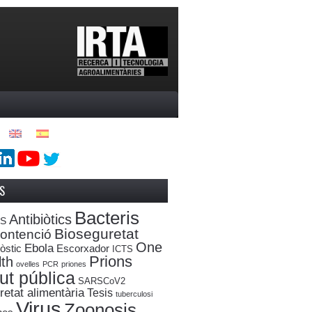
S
Bacteris
Antibiòtics
oS
Bioseguretat
ontenció
One
Ebola
òstic
Escorxador
ICTS
Prions
th
ovelles
PCR
priones
ut pública
SARSCoV2
etat alimentària
Tesis
tuberculosi
Virus
Zoonosis