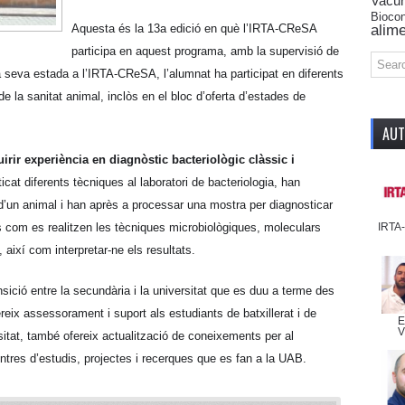
Vacu
Biocon
alime
Aquesta és la 13a edició en què l’IRTA-CReSA
participa en aquest programa, amb la supervisió de
la seva estada a l’IRTA-CReSA, l’alumnat ha participat en diferents
de la sanitat animal, inclòs en el bloc d’oferta d’estades de
AU
irir experiència en diagnòstic bacteriològic clàssic i
icat diferents tècniques al laboratori de bacteriologia, han
d’un animal i han après a processar una mostra per diagnosticar
IRTA
s com es realitzen les tècniques microbiològiques, moleculars
així com interpretar-ne els resultats.
sició entre la secundària i la universitat que es duu a terme des
ix assessorament i suport als estudiants de batxillerat i de
E
V
sitat, també ofereix actualització de coneixements per al
centres d’estudis, projectes i recerques que es fan a la UAB.