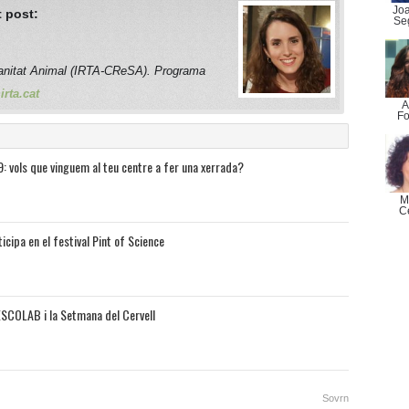
Jo
 post:
Se
anitat Animal (IRTA-CReSA). Programa
rta.cat
A
Fo
: vols que vinguem al teu centre a fer una xerrada?
M
C
icipa en el festival Pint of Science
ESCOLAB i la Setmana del Cervell
Sovrn