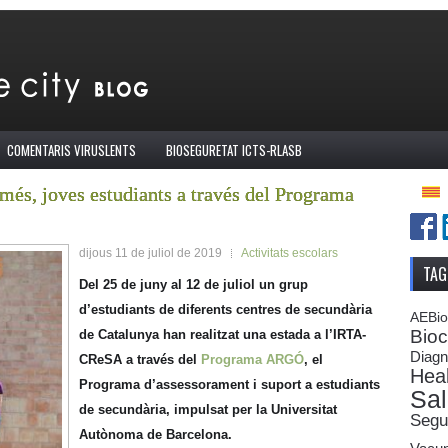
COMENTARIS VIRUSLENTS
BIOSEGURETAT ICTS-RLASB
és, joves estudiants a través del Programa
dijous 11 de juliol de 2019
Activitats escolars
TAG
Del 25 de juny al 12 de juliol un grup
d’estudiants de diferents centres de secundària
AEBi
Bioc
de Catalunya han realitzat una estada a l’IRTA-
Diagn
CReSA a través del
Programa ARGÓ
, el
Heal
Programa d’assessorament i suport a estudiants
Sal
de secundària, impulsat per la Universitat
Segur
Autònoma de Barcelona.