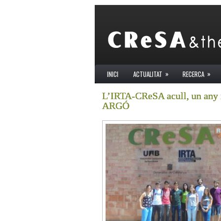
»
»
INICI
ACTUALITAT
RECERCA
L’IRTA-CReSA acull, un any m
ARGÓ