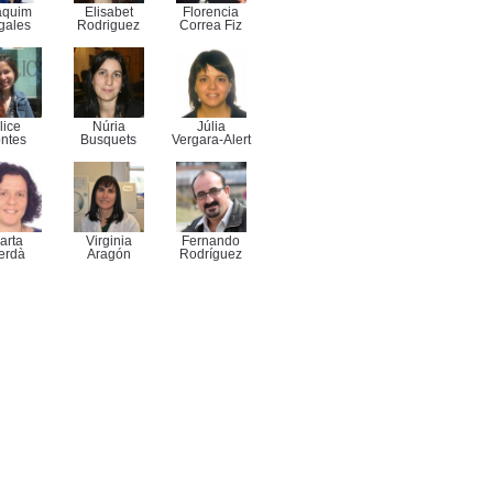
aquim
Elisabet
Florencia
gales
Rodriguez
Correa Fiz
lice
Núria
Júlia
ntes
Busquets
Vergara-Alert
arta
Virginia
Fernando
erdà
Aragón
Rodríguez