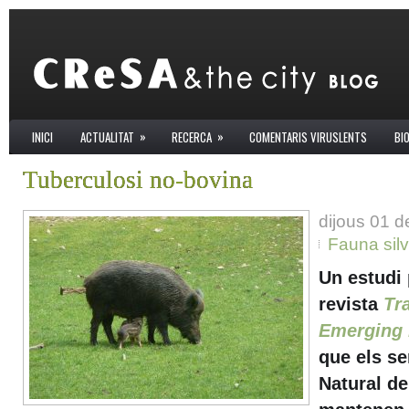
»
»
INICI
ACTUALITAT
RECERCA
COMENTARIS VIRUSLENTS
BI
Tuberculosi no-bovina
dijous 01 d
Fauna silv
Un estudi 
revista
Tr
Emerging 
que els se
Natural d