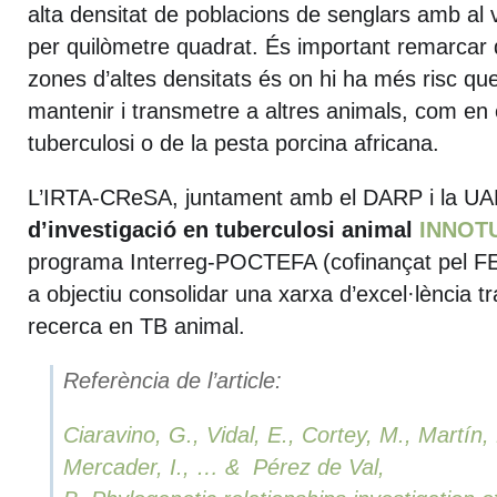
alta
d
ensitat de poblacions de senglars amb
a
l
per quilòmetre quadrat.
És important remarcar
zones d’altes
d
ensitat
s
és on hi ha més
risc
qu
mantenir i
transmet
re
a altres animals, com en 
tuberculosi o
de
la pesta porcina africana.
L’IRTA-CReSA,
juntament amb el DARP
i la U
d’investigació
en
tuberculosi animal
INNOT
programa
Interreg
-POCTEFA (cofinançat pel F
a
o
bjectiu consolidar una xarxa d’excel·lència t
recerca en TB animal.
Referència de l’article:
Ciaravino, G., Vidal, E., Cortey, M., Martín,
Mercader, I., … & Pérez de Val,