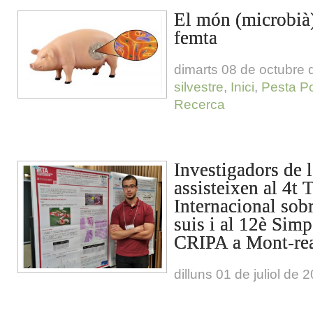
El món (microbià)
femta
dimarts 08 de octubre
silvestre
,
Inici
,
Pesta Po
Recerca
Investigadors de
assisteixen al 4t T
Internacional sob
suis i al 12è Sim
CRIPA a Mont-re
dilluns 01 de juliol de 