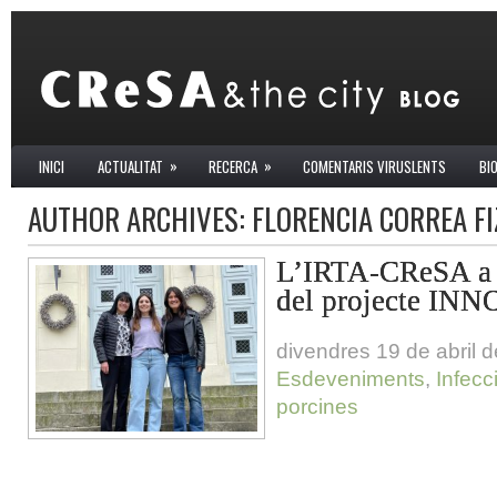
»
»
INICI
ACTUALITAT
RECERCA
COMENTARIS VIRUSLENTS
BI
AUTHOR ARCHIVES:
FLORENCIA CORREA FI
L’IRTA-CReSA a l
del projecte I
divendres 19 de abril 
Esdeveniments
,
Infecc
porcines