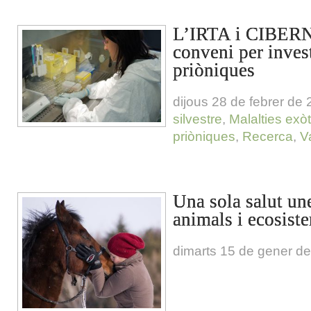
L’IRTA i CIBERN
conveni per invest
priòniques
dijous 28 de febrer de
silvestre
,
Malalties exò
priòniques
,
Recerca
,
V
Una sola salut un
animals i ecosist
dimarts 15 de gener d