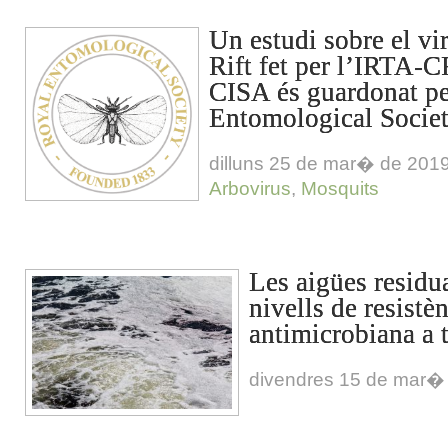
Un estudi sobre el vir
Rift fet per l’IRTA-
CISA és guardonat pe
Entomological Socie
dilluns 25 de mar� de 201
Arbovirus
,
Mosquits
Les aigües residu
nivells de resistè
antimicrobiana a 
divendres 15 de mar�