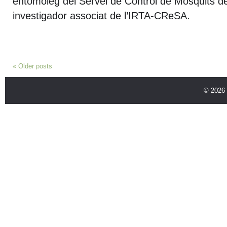
entomòleg del Servei de Control de Mosquits del
investigador associat de l’IRTA-CReSA.
«
Older posts
© 2026