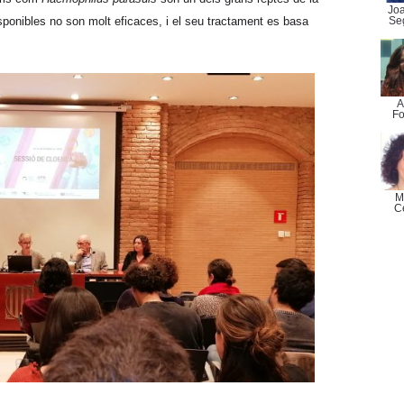
Jo
Se
sponibles no son molt eficaces, i el seu tractament es basa
A
Fo
M
C