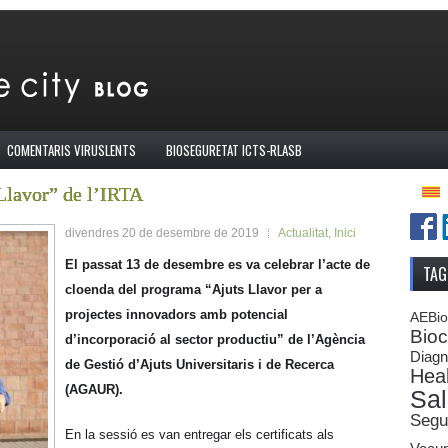
COMENTARIS VIRUSLENTS
BIOSEGURETAT ICTS-RLASB
“Llavor” de l’IRTA
divendres 20 de desembre de 2019
Actualitat
,
Inici
El passat 13 de desembre es va celebrar l’acte de
TAG
cloenda del programa “Ajuts Llavor per a
projectes innovadors amb potencial
AEBi
Bioc
d’incorporació al sector productiu” de l’Agència
Diagn
de Gestió d’Ajuts Universitaris i de Recerca
Heal
(AGAUR).
Sal
Segur
En la sessió es van entregar els certificats als