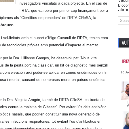
Vacu
investigadors vinculats a cada projecte. En el cas de
Biocon
alime
l’IRTA, que va rebre per primer cop finançament per a
 diplomes als “Científics emprenedors” de l’IRTA-CReSA, la
hórquez.
i sol·licitats amb el suport d’Íñigo Cucurull de l’IRTA, tenien com
AU
e de tecnologies pròpies amb potencial d’impacte al mercat.
rat per la Dra. Llilianne Ganges, ha desenvolupat “Nous kits
rus de la pesta porcina clàssica”, un kit de diagnòstic més senzill
IRTA
 la conservació i així poder-se aplicar en zones endèmiques on hi
giosa i mortal, causant de nombroses morts en països endèmics,
per la Dra. Virginia Aragón, també de l’IRTA CReSA, es tracta de
E
V
ics contra la malaltia de Glässer”. Per evitar l’ús dels antibiòtic
iòtics nasals, que podrien constituir una nova generació de
a les infeccions respiratòries, tot evitant l’ús d’antibiòtics en
oris com
Haemophilus parasuis
son un dels grans reptes de la