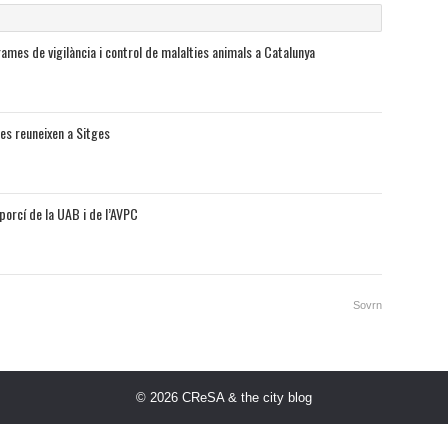
ames de vigilància i control de malalties animals a Catalunya
es reuneixen a Sitges
porcí de la UAB i de l’AVPC
Sovrn
© 2026
CReSA & the city blog