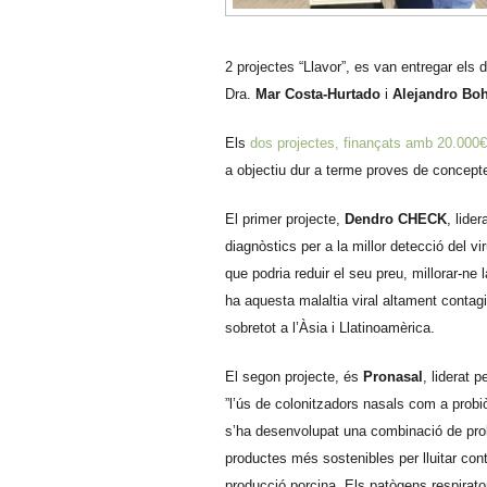
2 projectes “Llavor”, es van entregar els
Dra.
Mar Costa-Hurtado
i
Alejandro Bo
Els
dos projectes, finançats amb 20.000€
a objectiu dur a terme proves de concept
El primer projecte,
Dendro CHECK
, lide
diagnòstics per a la millor detecció del vi
que podria reduir el seu preu, millorar-ne
ha aquesta malaltia viral altament conta
sobretot a l’Àsia i Llatinoamèrica.
El segon projecte, és
Pronasal
, liderat 
”l’ús de colonitzadors nasals com a probiòt
s’ha desenvolupat una combinació de prob
productes més sostenibles per lluitar contr
producció porcina. Els patògens respirat