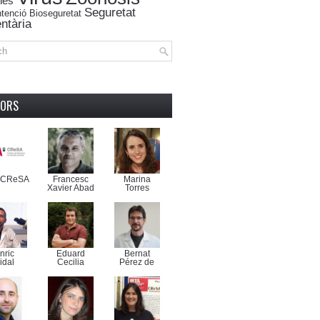
nes
Seguretat
tenció
Bioseguretat
ntària
TORS
-CReSA
Francesc
Marina
Xavier Abad
Torres
nric
Eduard
Bernat
idal
Cecilia
Pérez de