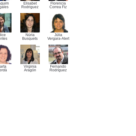
aquim
Elisabet
Florencia
gales
Rodriguez
Correa Fiz
lice
Núria
Júlia
ntes
Busquets
Vergara-Alert
arta
Virginia
Fernando
erdà
Aragón
Rodríguez