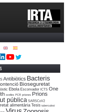
S
Bacteris
Antibiòtics
oS
Bioseguretat
ontenció
One
Ebola
òstic
Escorxador
ICTS
Prions
th
ovelles
PCR
priones
ut pública
SARSCoV2
etat alimentària
Tesis
tuberculosi
Virus
Zoonosis