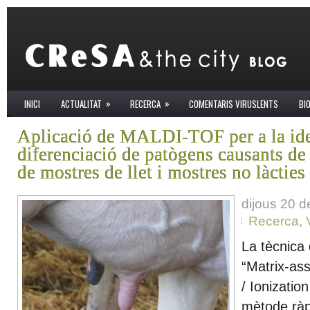
»
»
INICI
ACTUALITAT
RECERCA
COMENTARIS VIRUSLENTS
BI
Aplicació de MALDI-TOF per a la iden
diferenciació de patògens causants de 
de mostres de llet i mostres no làcties
dijous 20 
Recerca
,
La tècnica
“Matrix-ass
/ Ionization
mètode ràpi