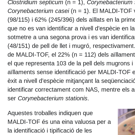
Clostridium septicum
(n = 1),
Corynebacterium s
Corynebacterium casei
(n = 1). El MALDI-TOF va
(98/115) i 62% (245/396) dels aïllats en la prime
que no es van identificar a nivell d’espècie en 
sotmetre a una segona prova i es van identifica
(48/151) de pell de llet i mugró, respectivamen
de MALDI-TOF, el 22% (n = 112) dels aïllaments
el que representa 103 de la pell dels mugrons i 9 
aïllaments sense identificació per MALDI-TOF e
èxit a nivell d’espècie mitjançant la seqüenciac
identificar correctament com NAS, mentre els al
ser
Corynebacterium stationis
.
Aquestes troballes indiquen que
MALDI-TOF és una eina valuosa per a
la identificació i tipificació de les