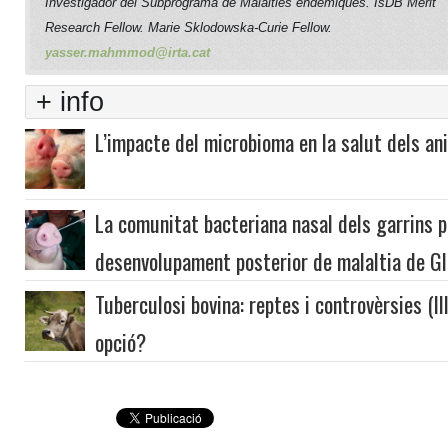
Investigador del Subprograma de Malalties endèmiques. IsDB Merit
Research Fellow. Marie Sklodowska-Curie Fellow.
yasser.mahmmod@irta.cat
+ info
L’impacte del microbioma en la salut dels an
La comunitat bacteriana nasal dels garrins po
desenvolupament posterior de malaltia de G
Tuberculosi bovina: reptes i controvèrsies (II
opció?