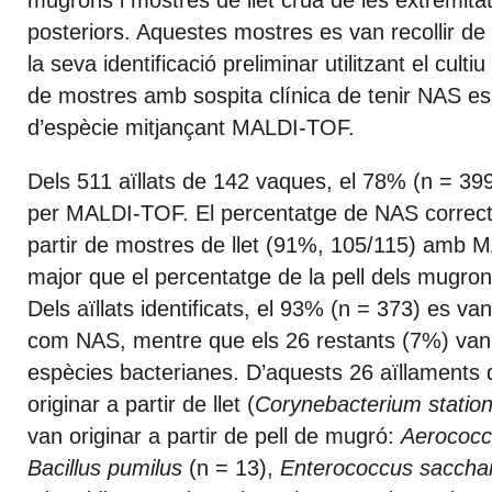
mugrons i mostres de llet crua de les extremitat
posteriors. Aquestes mostres es van recollir de
la seva identificació preliminar utilitzant el culti
de mostres amb sospita clínica de tenir NAS es v
d’espècie mitjançant MALDI-TOF.
Dels 511 aïllats de 142 vaques, el 78% (n = 399)
per MALDI-TOF. El percentatge de NAS correcta
partir de mostres de llet (91%, 105/115) amb
major que el percentatge de la pell dels mugro
Dels aïllats identificats, el 93% (n = 373) es van
com NAS, mentre que els 26 restants (7%) van 
espècies bacterianes. D’aquests 26 aïllaments d
originar a partir de llet (
Corynebacterium station
van originar a partir de pell de mugró:
Aerococc
Bacillus pumilus
(n = 13),
Enterococcus sacchar