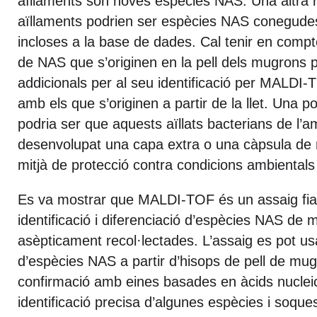
aïllaments són noves espècies NAS. Una altra 
aïllaments podrien ser espècies NAS conegude
incloses a la base de dades. Cal tenir en compt
de NAS que s’originen en la pell dels mugrons 
addicionals per al seu identificació per MALDI
amb els que s’originen a partir de la llet. Una po
podria ser que aquests aïllats bacterians de l’
desenvolupat una capa extra o una càpsula de 
mitjà de protecció contra condicions ambientals
Es va mostrar que MALDI-TOF és un assaig fiab
identificació i diferenciació d’espècies NAS de m
asèpticament recol·lectades. L’assaig es pot usar
d’espècies NAS a partir d’hisops de pell de mug
confirmació amb eines basades en àcids nucleics
identificació precisa d’algunes espècies i soque